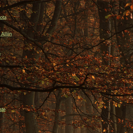
ota
Alliin
n
ste