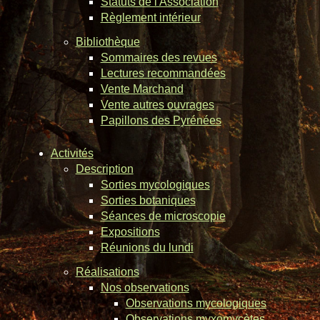
Statuts de l'Association
Règlement intérieur
Bibliothèque
Sommaires des revues
Lectures recommandées
Vente Marchand
Vente autres ouvrages
Papillons des Pyrénées
Activités
Description
Sorties mycologiques
Sorties botaniques
Séances de microscopie
Expositions
Réunions du lundi
Réalisations
Nos observations
Observations mycologiques
Observations myxomycètes