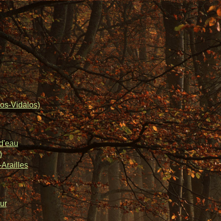
os-Vidalos)
d'eau
)
Arailles
ur