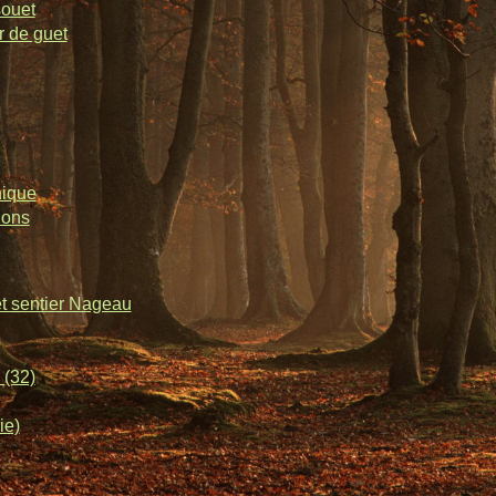
souet
r de guet
nique
lons
et sentier Nageau
 (32)
ie)