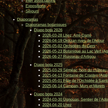
Inter associations
Expositions
Séjours
Diaporamas
Diaporamas botaniques
Diapo bota 2026
2026-03-28 Lhez, Arré-Darré
2026-04-19 Ordizan rives de l'Adour
2026-05-02 Orchidées du Gers
2026-05-23 Botanique au Lac Vert (Ag
2026-06-27 Ruisseau d'Artigou
Diapo bota 2025
2025-03-29 Séméac, bois du château 
2025-04-13 Fontaine de Crastes (Asté
2025-05-01 Fête de l'Orchidée à Saint-
2025-06-14 Campan, Murs et Murets
Diapo bota 2024
2024-03-30 Ugnouas, Sentier de l'Ado
2024-04-20 Lhez