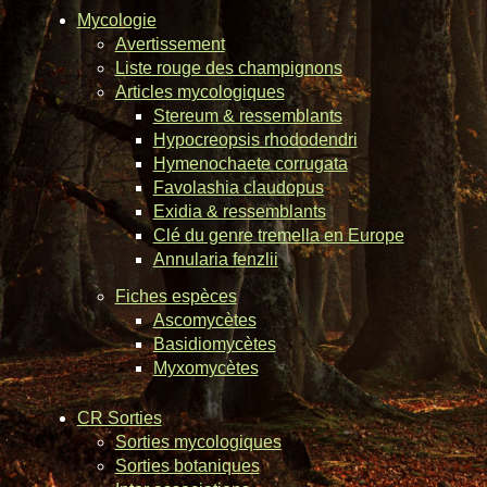
Mycologie
Avertissement
Liste rouge des champignons
Articles mycologiques
Stereum & ressemblants
Hypocreopsis rhododendri
Hymenochaete corrugata
Favolashia claudopus
Exidia & ressemblants
Clé du genre tremella en Europe
Annularia fenzlii
Fiches espèces
Ascomycètes
Basidiomycètes
Myxomycètes
CR Sorties
Sorties mycologiques
Sorties botaniques