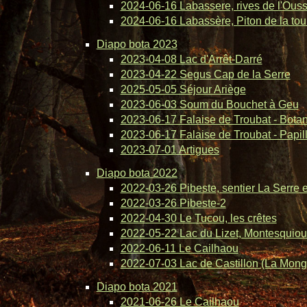
2024-06-16 Labassere, rives de l'Ous
2024-06-16 Labassère, Piton de la tou
Diapo bota 2023
2023-04-08 Lac d'Arrêt-Darré
2023-04-22 Segus Cap de la Serre
2025-05-05 Séjour Ariège
2023-06-03 Soum du Bouchet à Geu
2023-06-17 Falaise de Troubat - Bota
2023-06-17 Falaise de Troubat - Papil
2023-07-01 Artigues
Diapo bota 2022
2022-03-26 Pibeste, sentier La Serre 
2022-03-26 Pibeste-2
2022-04-30 Le Tucou, les crêtes
2022-05-22 Lac du Lizet, Montesquiou
2022-06-11 Le Cailhaou
2022-07-03 Lac de Castillon (La Mong
Diapo bota 2021
2021-06-26 Le Cailhaou