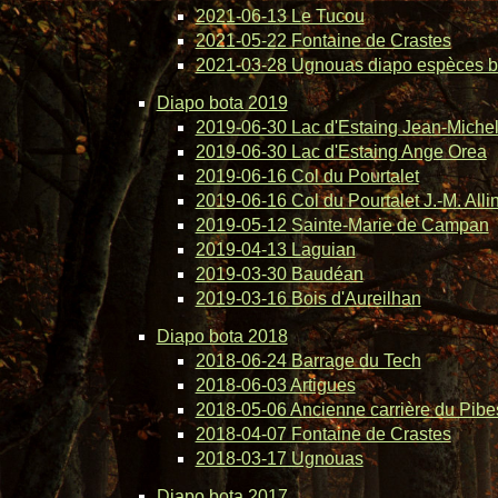
2021-06-13 Le Tucou
2021-05-22 Fontaine de Crastes
2021-03-28 Ugnouas diapo espèces b
Diapo bota 2019
2019-06-30 Lac d'Estaing Jean-Michel 
2019-06-30 Lac d'Estaing Ange Orea
2019-06-16 Col du Pourtalet
2019-06-16 Col du Pourtalet J.-M. Alli
2019-05-12 Sainte-Marie de Campan
2019-04-13 Laguian
2019-03-30 Baudéan
2019-03-16 Bois d'Aureilhan
Diapo bota 2018
2018-06-24 Barrage du Tech
2018-06-03 Artigues
2018-05-06 Ancienne carrière du Pibe
2018-04-07 Fontaine de Crastes
2018-03-17 Ugnouas
Diapo bota 2017