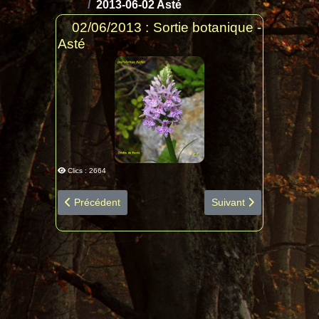
2013-06-02 Asté
02/06/2013 : Sortie botanique -
Asté
Clics : 2664
Article précédent : 2014-03-19 Crastes diapo espèces b
Article suivant : 2013-
Précédent
Suivant