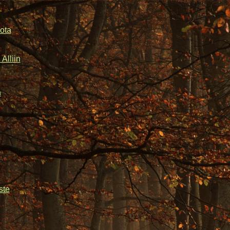
ota
Alliin
n
ste