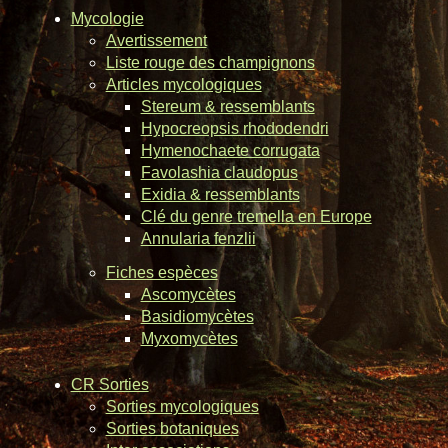
Mycologie
Avertissement
Liste rouge des champignons
Articles mycologiques
Stereum & ressemblants
Hypocreopsis rhododendri
Hymenochaete corrugata
Favolashia claudopus
Exidia & ressemblants
Clé du genre tremella en Europe
Annularia fenzlii
Fiches espèces
Ascomycètes
Basidiomycètes
Myxomycètes
CR Sorties
Sorties mycologiques
Sorties botaniques