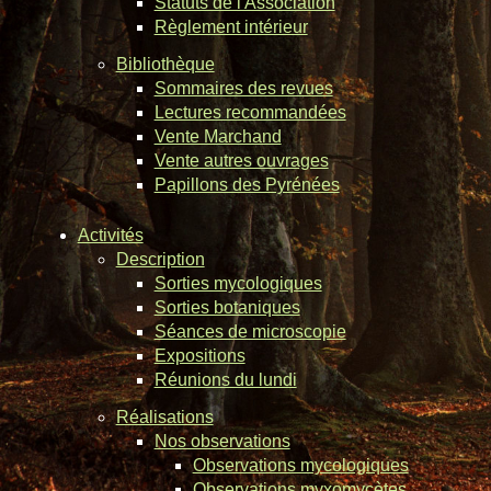
Statuts de l'Association
Règlement intérieur
Bibliothèque
Sommaires des revues
Lectures recommandées
Vente Marchand
Vente autres ouvrages
Papillons des Pyrénées
Activités
Description
Sorties mycologiques
Sorties botaniques
Séances de microscopie
Expositions
Réunions du lundi
Réalisations
Nos observations
Observations mycologiques
Observations myxomycètes