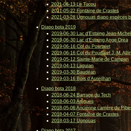
2021-06-13 Le Tucou
2021-05-22 Fontaine de Crastes
2021-03-28 Ugnouas diapo espèces b
Diapo bota 2019
2019-06-30 Lac d'Estaing Jean-Michel 
2019-06-30 Lac d'Estaing Ange Orea
2019-06-16 Col du Pourtalet
2019-06-16 Col du Pourtalet J.-M. Alli
2019-05-12 Sainte-Marie de Campan
2019-04-13 Laguian
2019-03-30 Baudéan
2019-03-16 Bois d'Aureilhan
Diapo bota 2018
2018-06-24 Barrage du Tech
2018-06-03 Artigues
2018-05-06 Ancienne carrière du Pibe
2018-04-07 Fontaine de Crastes
2018-03-17 Ugnouas
Diapo bota 2017