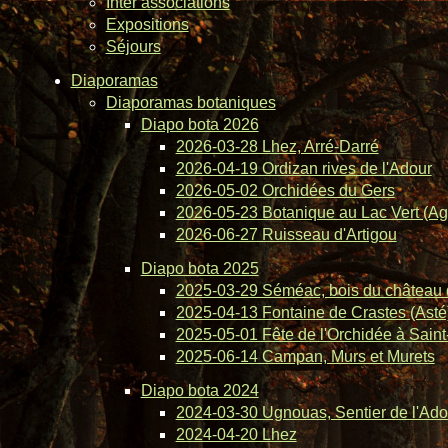
Inter associations
Expositions
Séjours
Diaporamas
Diaporamas botaniques
Diapo bota 2026
2026-03-28 Lhez, Arré-Darré
2026-04-19 Ordizan rives de l'Adour
2026-05-02 Orchidées du Gers
2026-05-23 Botanique au Lac Vert (Ag
2026-06-27 Ruisseau d'Artigou
Diapo bota 2025
2025-03-29 Séméac, bois du château 
2025-04-13 Fontaine de Crastes (Asté
2025-05-01 Fête de l'Orchidée à Saint-
2025-06-14 Campan, Murs et Murets
Diapo bota 2024
2024-03-30 Ugnouas, Sentier de l'Ado
2024-04-20 Lhez