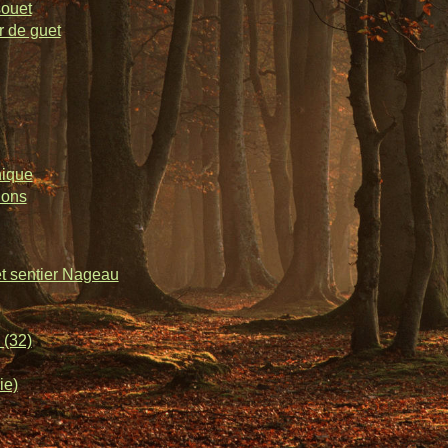
souet
r de guet
nique
lons
et sentier Nageau
 (32)
ie)