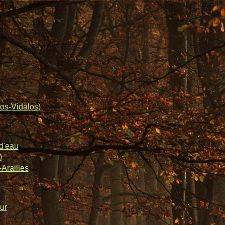
os-Vidalos)
d'eau
)
Arailles
ur