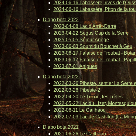
2024-06-16 Labassere, rives de l'Ous
2024-06-16 Labassère, Piton de la tou
Diapo bota 2023
2023-04-08 Lac d'Arrêt-Darré
2023-04-22 Segus Cap de la Serre
2025-05-05 Séjour Ariège
2023-06-03 Soum du Bouchet à Geu
2023-06-17 Falaise de Troubat - Bota
2023-06-17 Falaise de Troubat - Papil
2023-07-01 Artigues
Diapo bota 2022
2022-03-26 Pibeste, sentier La Serre 
2022-03-26 Pibeste-2
2022-04-30 Le Tucou, les crêtes
2022-05-22 Lac du Lizet, Montesquiou
2022-06-11 Le Cailhaou
2022-07-03 Lac de Castillon (La Mong
Diapo bota 2021
2021-06-26 Le Cailhaou