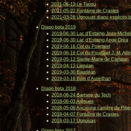
2021-06-13 Le Tucou
2021-05-22 Fontaine de Crastes
2021-03-28 Ugnouas diapo espèces b
Diapo bota 2019
2019-06-30 Lac d'Estaing Jean-Michel 
2019-06-30 Lac d'Estaing Ange Orea
2019-06-16 Col du Pourtalet
2019-06-16 Col du Pourtalet J.-M. Alli
2019-05-12 Sainte-Marie de Campan
2019-04-13 Laguian
2019-03-30 Baudéan
2019-03-16 Bois d'Aureilhan
Diapo bota 2018
2018-06-24 Barrage du Tech
2018-06-03 Artigues
2018-05-06 Ancienne carrière du Pibe
2018-04-07 Fontaine de Crastes
2018-03-17 Ugnouas
Diapo bota 2017