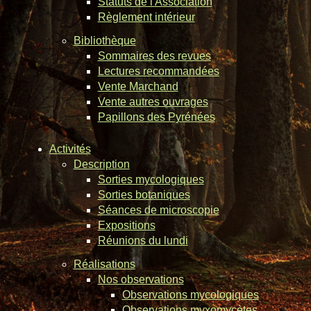
Statuts de l'Association
Règlement intérieur
Bibliothèque
Sommaires des revues
Lectures recommandées
Vente Marchand
Vente autres ouvrages
Papillons des Pyrénées
Activités
Description
Sorties mycologiques
Sorties botaniques
Séances de microscopie
Expositions
Réunions du lundi
Réalisations
Nos observations
Observations mycologiques
Observations myxomycètes