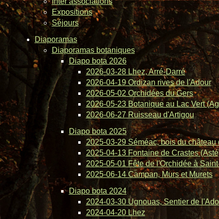
Inter associations
Expositions
Séjours
Diaporamas
Diaporamas botaniques
Diapo bota 2026
2026-03-28 Lhez, Arré-Darré
2026-04-19 Ordizan rives de l'Adour
2026-05-02 Orchidées du Gers
2026-05-23 Botanique au Lac Vert (Ag
2026-06-27 Ruisseau d'Artigou
Diapo bota 2025
2025-03-29 Séméac, bois du château 
2025-04-13 Fontaine de Crastes (Asté
2025-05-01 Fête de l'Orchidée à Saint-
2025-06-14 Campan, Murs et Murets
Diapo bota 2024
2024-03-30 Ugnouas, Sentier de l'Ado
2024-04-20 Lhez