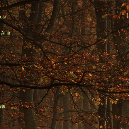
ota
Alliin
n
ste