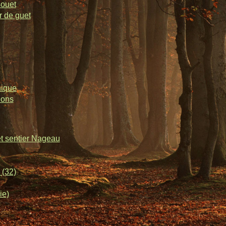
souet
r de guet
nique
lons
et sentier Nageau
 (32)
ie)