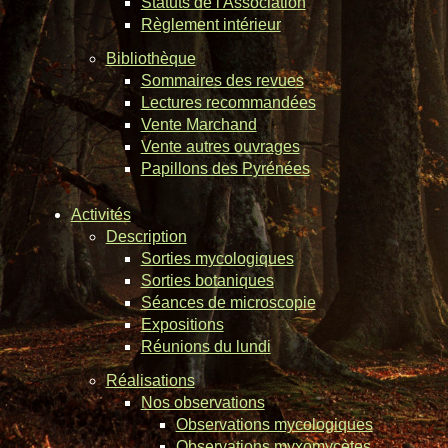
Statuts de l'Association
Règlement intérieur
Bibliothèque
Sommaires des revues
Lectures recommandées
Vente Marchand
Vente autres ouvrages
Papillons des Pyrénées
Activités
Description
Sorties mycologiques
Sorties botaniques
Séances de microscopie
Expositions
Réunions du lundi
Réalisations
Nos observations
Observations mycologiques
Observations myxomycètes