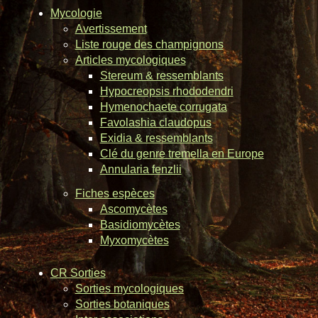
Mycologie
Avertissement
Liste rouge des champignons
Articles mycologiques
Stereum & ressemblants
Hypocreopsis rhododendri
Hymenochaete corrugata
Favolashia claudopus
Exidia & ressemblants
Clé du genre tremella en Europe
Annularia fenzlii
Fiches espèces
Ascomycètes
Basidiomycètes
Myxomycètes
CR Sorties
Sorties mycologiques
Sorties botaniques