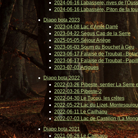
2024-06-16 Labassere, rives de l'Ous
2024-06-16 Labassère, Piton de la tou
Diapo bota 2023
2023-04-08 Lac d'Arrêt-Darré
2023-04-22 Segus Cap de la Serre
2025-05-05 Séjour Ariège
2023-06-03 Soum du Bouchet à Geu
2023-06-17 Falaise de Troubat - Bota
2023-06-17 Falaise de Troubat - Papil
2023-07-01 Artigues
Diapo bota 2022
2022-03-26 Pibeste, sentier La Serre 
2022-03-26 Pibeste-2
2022-04-30 Le Tucou, les crêtes
2022-05-22 Lac du Lizet, Montesquiou
2022-06-11 Le Cailhaou
2022-07-03 Lac de Castillon (La Mong
Diapo bota 2021
2021-06-26 Le Cailhaou