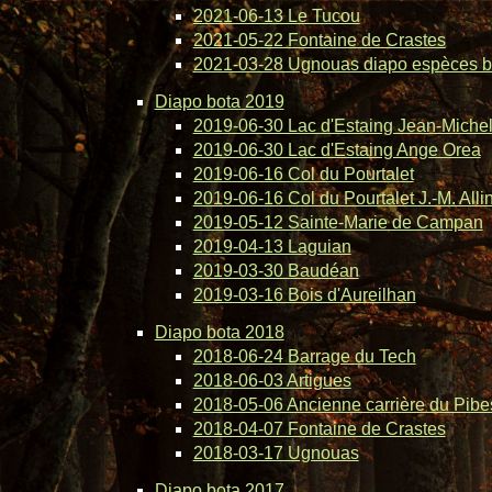
2021-06-13 Le Tucou
2021-05-22 Fontaine de Crastes
2021-03-28 Ugnouas diapo espèces b
Diapo bota 2019
2019-06-30 Lac d'Estaing Jean-Michel 
2019-06-30 Lac d'Estaing Ange Orea
2019-06-16 Col du Pourtalet
2019-06-16 Col du Pourtalet J.-M. Alli
2019-05-12 Sainte-Marie de Campan
2019-04-13 Laguian
2019-03-30 Baudéan
2019-03-16 Bois d'Aureilhan
Diapo bota 2018
2018-06-24 Barrage du Tech
2018-06-03 Artigues
2018-05-06 Ancienne carrière du Pibe
2018-04-07 Fontaine de Crastes
2018-03-17 Ugnouas
Diapo bota 2017