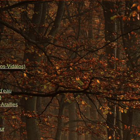
os-Vidalos)
d'eau
)
Arailles
ur