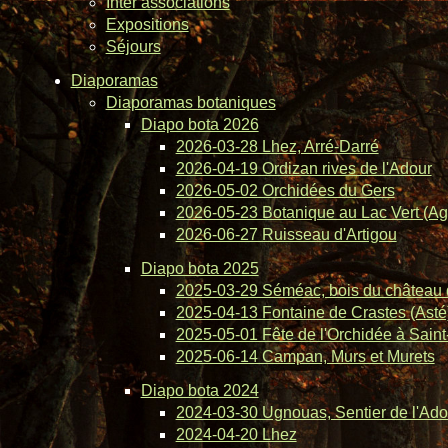
Inter associations
Expositions
Séjours
Diaporamas
Diaporamas botaniques
Diapo bota 2026
2026-03-28 Lhez, Arré-Darré
2026-04-19 Ordizan rives de l'Adour
2026-05-02 Orchidées du Gers
2026-05-23 Botanique au Lac Vert (Ag
2026-06-27 Ruisseau d'Artigou
Diapo bota 2025
2025-03-29 Séméac, bois du château 
2025-04-13 Fontaine de Crastes (Asté
2025-05-01 Fête de l'Orchidée à Saint-
2025-06-14 Campan, Murs et Murets
Diapo bota 2024
2024-03-30 Ugnouas, Sentier de l'Ado
2024-04-20 Lhez