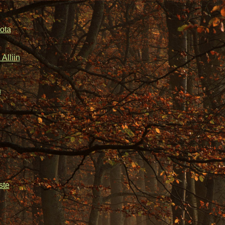
ota
Alliin
n
ste