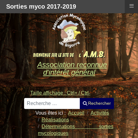
≡
Sorties myco 2017-2019
Association reconnue
d'intérêt général
Taille affichage : Ctrl+ / Ctrl-
Rechercher
Rechercher
Vous êtes ici :
Accueil
Activités
Réalisations
Déterminations sorties
mycologiques