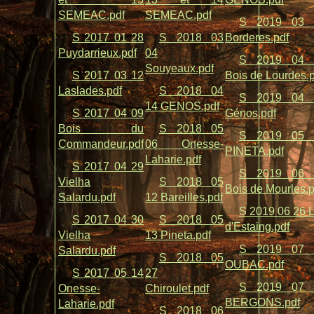
SEMEAC.pdf
SEMEAC.pdf
S 2019 03 
S 2017 01 28
S 2018 03
Borderes.pdf
Puydarrieux.pdf
04
S 2019 04 
Souyeaux.pdf
S 2017 03 12
Bois de Lourdes.
Laslades.pdf
S 2018 04
S 2019 04 
14 GENOS.pdf
S 2017 04 09
Génos.pdf
Bois du
S 2018 05
S 2019 05 
Commandeur.pdf
06 Onesse-
PINETA.pdf
Laharie.pdf
S 2017 04 29
S 2019 06 
Vielha
S 2018 05
Bois de Mourles.p
Salardu.pdf
12 Bareilles.pdf
S 2019 06 26 
S 2017 04 30
S 2018 05
d'Estaing.pdf
Vielha
13 Pineta.pdf
S 2019 07 
Salardu.pdf
S 2018 05
OUBAC.pdf
S 2017 05 14
27
S 2019 07 
Onesse-
Chiroulet.pdf
BERGONS.pdf
Laharie.pdf
S 2018 06