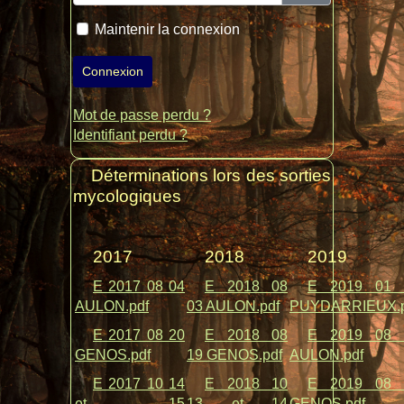
Maintenir la connexion
Connexion
Mot de passe perdu ?
Identifiant perdu ?
Déterminations lors des sorties
mycologiques
2017
2018
2019
E 2017 08 04
E 2018 08
E 2019 01 
AULON.pdf
03 AULON.pdf
PUYDARRIEUX.p
E 2017 08 20
E 2018 08
E 2019 08 
GENOS.pdf
19 GENOS.pdf
AULON.pdf
E 2017 10 14
E 2018 10
E 2019 08 
et 15
13 et 14
GENOS.pdf