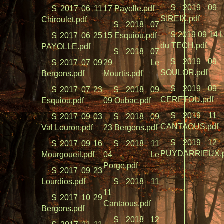
S 2019 09 
S 2017 06 11
17 Payolle.pdf
SIREIX.pdf
Chiroulet.pdf
S 2018 07
S 2019 09 14 
S 2017 06 25
15 Esquiou.pdf
du TECH.pdf
PAYOLLE.pdf
S 2018 07
S 2019 09 
S 2017 07 09
29 Le
SOULOR.pdf
Bergons.pdf
Mourtis.pdf
S 2019 09 
S 2017 07 23
S 2018 09
CERETOU.pdf
Esquiou.pdf
09 Oubac.pdf
S 2019 11 
S 2017 09 03
S 2018 09
CANTAOUS.pdf
Val Louron.pdf
23 Bergons.pdf
S 2019 12 
S 2017 09 16
S 2018 11
PUYDARRIEUX.p
Mourgoueil.pdf
04 Le
Porge.pdf
S 2017 09 23
Lourdios.pdf
S 2018 11
11
S 2017 10 29
Cantaous.pdf
Bergons.pdf
S 2018 12