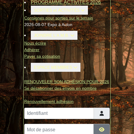
PROGRAMME ACTIVITÉS 2026
SORTIES et ACTIVITÉS
Consignes pour sorties sur le terrain
2026-08-07 Expo à Aulon
JOINDRE L'A.M.B.
Nous écrire
Adhérer
Payer sa cotisation
ESPACE MEMBRES
RENOUVELER SON ADHÉSION POUR 2026
Se désabonner des envois en nombre
Renouvellement adhésion
Identifiant
Mot de passe
Afficher le mo