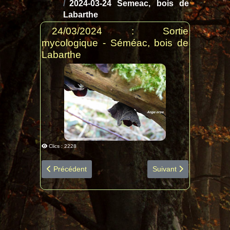
2024-03-24 Semeac, bois de
Labarthe
24/03/2024 : Sortie
mycologique - Séméac, bois de
Labarthe
Clics : 2228
Article précédent : 2024-05-12 Mourgoueilh diapo espè
Article suivant : 2024
Précédent
Suivant