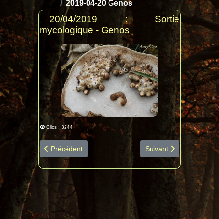
2019-04-20 Genos
20/04/2019 : Sortie
mycologique - Genos
Clics : 3244
Article précédent : 2019-05-05 Onesse-Laharie Inter a
Article suivant : 2019-
Précédent
Suivant