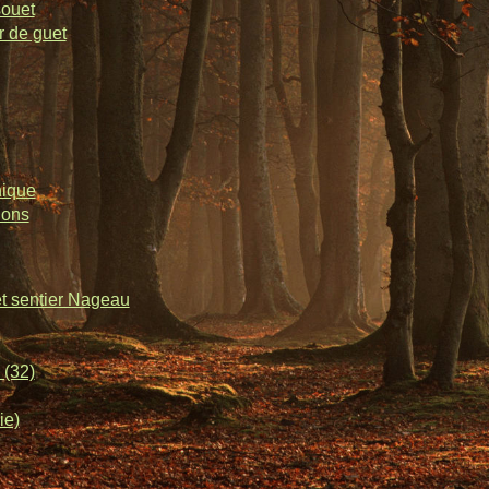
souet
r de guet
nique
lons
et sentier Nageau
 (32)
ie)