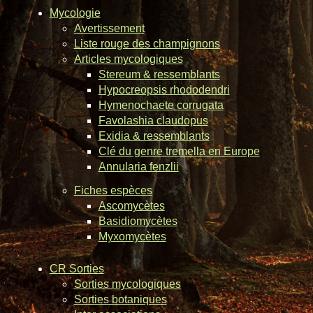
Mycologie
Avertissement
Liste rouge des champignons
Articles mycologiques
Stereum & ressemblants
Hypocreopsis rhododendri
Hymenochaete corrugata
Favolashia claudopus
Exidia & ressemblants
Clé du genre tremella en Europe
Annularia fenzlii
Fiches espèces
Ascomycètes
Basidiomycètes
Myxomycètes
CR Sorties
Sorties mycologiques
Sorties botaniques