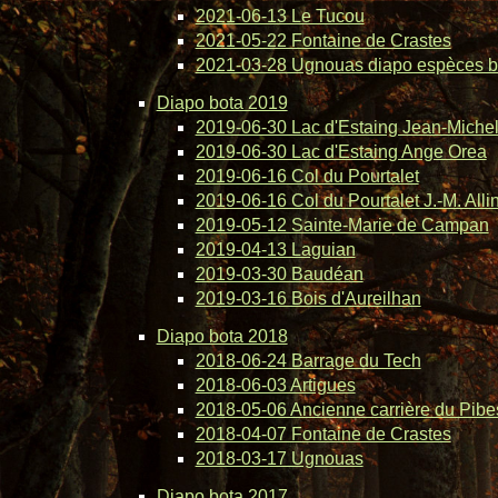
2021-06-13 Le Tucou
2021-05-22 Fontaine de Crastes
2021-03-28 Ugnouas diapo espèces b
Diapo bota 2019
2019-06-30 Lac d'Estaing Jean-Michel 
2019-06-30 Lac d'Estaing Ange Orea
2019-06-16 Col du Pourtalet
2019-06-16 Col du Pourtalet J.-M. Alli
2019-05-12 Sainte-Marie de Campan
2019-04-13 Laguian
2019-03-30 Baudéan
2019-03-16 Bois d'Aureilhan
Diapo bota 2018
2018-06-24 Barrage du Tech
2018-06-03 Artigues
2018-05-06 Ancienne carrière du Pibe
2018-04-07 Fontaine de Crastes
2018-03-17 Ugnouas
Diapo bota 2017