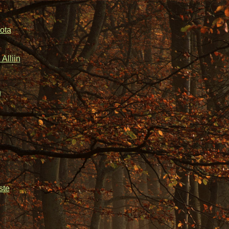
ota
Alliin
n
ste