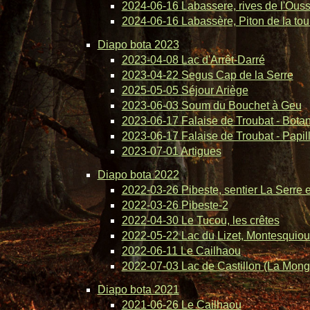
2024-06-16 Labassere, rives de l'Ous
2024-06-16 Labassère, Piton de la tou
Diapo bota 2023
2023-04-08 Lac d'Arrêt-Darré
2023-04-22 Segus Cap de la Serre
2025-05-05 Séjour Ariège
2023-06-03 Soum du Bouchet à Geu
2023-06-17 Falaise de Troubat - Bota
2023-06-17 Falaise de Troubat - Papil
2023-07-01 Artigues
Diapo bota 2022
2022-03-26 Pibeste, sentier La Serre 
2022-03-26 Pibeste-2
2022-04-30 Le Tucou, les crêtes
2022-05-22 Lac du Lizet, Montesquiou
2022-06-11 Le Cailhaou
2022-07-03 Lac de Castillon (La Mong
Diapo bota 2021
2021-06-26 Le Cailhaou