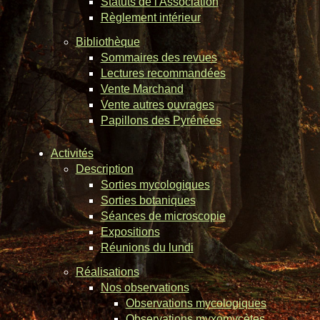
Statuts de l'Association
Règlement intérieur
Bibliothèque
Sommaires des revues
Lectures recommandées
Vente Marchand
Vente autres ouvrages
Papillons des Pyrénées
Activités
Description
Sorties mycologiques
Sorties botaniques
Séances de microscopie
Expositions
Réunions du lundi
Réalisations
Nos observations
Observations mycologiques
Observations myxomycètes