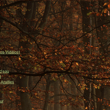
os-Vidalos)
d'eau
)
Arailles
ur