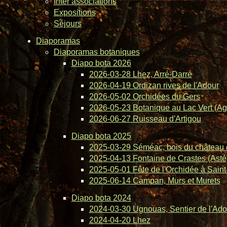
Inter associations
Expositions
Séjours
Diaporamas
Diaporamas botaniques
Diapo bota 2026
2026-03-28 Lhez, Arré-Darré
2026-04-19 Ordizan rives de l'Adour
2026-05-02 Orchidées du Gers
2026-05-23 Botanique au Lac Vert (Ag
2026-06-27 Ruisseau d'Artigou
Diapo bota 2025
2025-03-29 Séméac, bois du château 
2025-04-13 Fontaine de Crastes (Asté
2025-05-01 Fête de l'Orchidée à Saint-
2025-06-14 Campan, Murs et Murets
Diapo bota 2024
2024-03-30 Ugnouas, Sentier de l'Ado
2024-04-20 Lhez