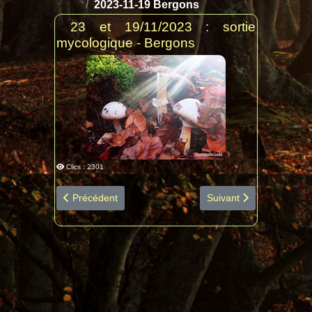
2023-11-19 Bergons
23 et 19/11/2023 : sortie
mycologique - Bergons
Clics : 2301
Article précédent : 2023-12-18 Puydarrieux diapo espèc
Article suivant : 2023-
Précédent
Suivant