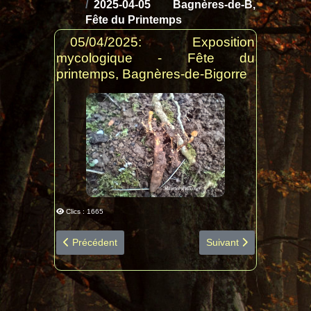
2025-04-05 Bagnères-de-B,
Fête du Printemps
05/04/2025: Exposition
mycologique - Fête du
printemps, Bagnères-de-Bigorre
Clics : 1665
Article précédent : 2025-05-24 Payolle diapo espèces
Article suivant : 2025-
Précédent
Suivant