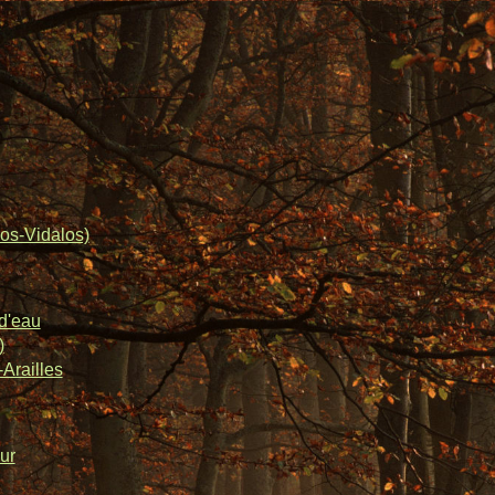
os-Vidalos)
d'eau
)
Arailles
ur