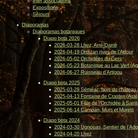
Inter associations
Expositions
Séjours
Diaporamas
Diaporamas botaniques
Diapo bota 2026
2026-03-28 Lhez, Arré-Darré
2026-04-19 Ordizan rives de l'Adour
2026-05-02 Orchidées du Gers
2026-05-23 Botanique au Lac Vert (Ag
2026-06-27 Ruisseau d'Artigou
Diapo bota 2025
2025-03-29 Séméac, bois du château 
2025-04-13 Fontaine de Crastes (Asté
2025-05-01 Fête de l'Orchidée à Saint-
2025-06-14 Campan, Murs et Murets
Diapo bota 2024
2024-03-30 Ugnouas, Sentier de l'Ado
2024-04-20 Lhez