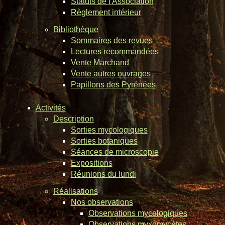
Statuts de l'Association
Règlement intérieur
Bibliothèque
Sommaires des revues
Lectures recommandées
Vente Marchand
Vente autres ouvrages
Papillons des Pyrénées
Activités
Description
Sorties mycologiques
Sorties botaniques
Séances de microscopie
Expositions
Réunions du lundi
Réalisations
Nos observations
Observations mycologiques
Observations myxomycètes