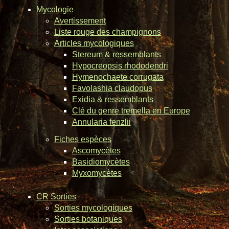
Mycologie
Avertissement
Liste rouge des champignons
Articles mycologiques
Stereum & ressemblants
Hypocreopsis rhododendri
Hymenochaete corrugata
Favolashia claudopus
Exidia & ressemblants
Clé du genre tremella en Europe
Annularia fenzlii
Fiches espèces
Ascomycètes
Basidiomycètes
Myxomycètes
CR Sorties
Sorties mycologiques
Sorties botaniques