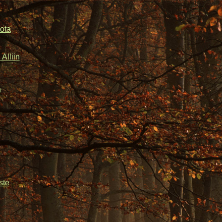
ota
Alliin
n
ste