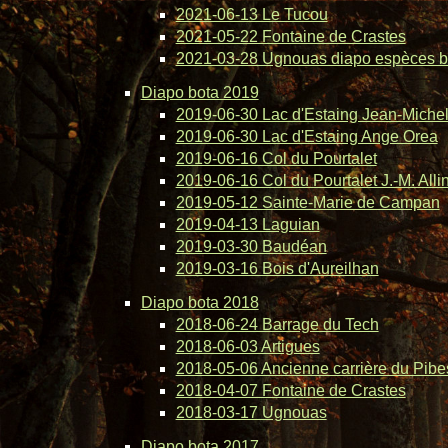
2021-06-13 Le Tucou
2021-05-22 Fontaine de Crastes
2021-03-28 Ugnouas diapo espèces b
Diapo bota 2019
2019-06-30 Lac d'Estaing Jean-Michel 
2019-06-30 Lac d'Estaing Ange Orea
2019-06-16 Col du Pourtalet
2019-06-16 Col du Pourtalet J.-M. Alli
2019-05-12 Sainte-Marie de Campan
2019-04-13 Laguian
2019-03-30 Baudéan
2019-03-16 Bois d'Aureilhan
Diapo bota 2018
2018-06-24 Barrage du Tech
2018-06-03 Artigues
2018-05-06 Ancienne carrière du Pibe
2018-04-07 Fontaine de Crastes
2018-03-17 Ugnouas
Diapo bota 2017