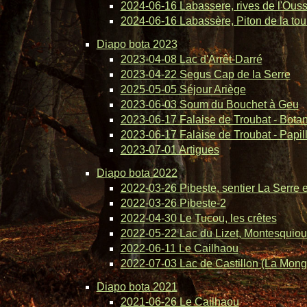
2024-06-16 Labassere, rives de l'Ous
2024-06-16 Labassère, Piton de la tou
Diapo bota 2023
2023-04-08 Lac d'Arrêt-Darré
2023-04-22 Segus Cap de la Serre
2025-05-05 Séjour Ariège
2023-06-03 Soum du Bouchet à Geu
2023-06-17 Falaise de Troubat - Bota
2023-06-17 Falaise de Troubat - Papil
2023-07-01 Artigues
Diapo bota 2022
2022-03-26 Pibeste, sentier La Serre 
2022-03-26 Pibeste-2
2022-04-30 Le Tucou, les crêtes
2022-05-22 Lac du Lizet, Montesquiou
2022-06-11 Le Cailhaou
2022-07-03 Lac de Castillon (La Mong
Diapo bota 2021
2021-06-26 Le Cailhaou