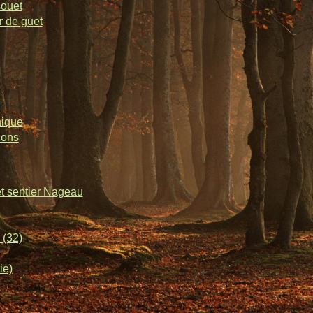
souet
r de guet
nique
lons
et sentier Nageau
 (32)
ie)