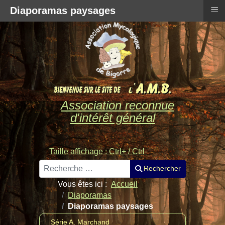
≡
Diaporamas paysages
Association reconnue
d'intérêt général
Taille affichage : Ctrl+ / Ctrl-
Rechercher
Rechercher
Vous êtes ici :
Accueil
Diaporamas
Diaporamas paysages
Série A. Marchand