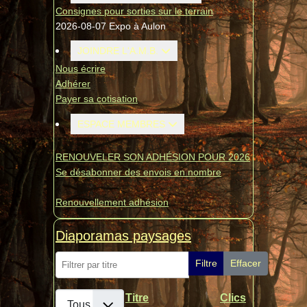
Consignes pour sorties sur le terrain
2026-08-07 Expo à Aulon
JOINDRE L'A.M.B.
Nous écrire
Adhérer
Payer sa cotisation
ESPACE MEMBRES
RENOUVELER SON ADHÉSION POUR 2026
Se désabonner des envois en nombre
Renouvellement adhésion
Diaporamas paysages
Filtrer par titre
Filtre
Effacer
Afficher #
Titre
Clics