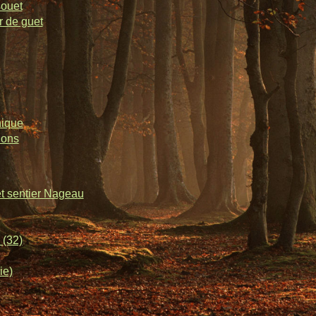
souet
r de guet
nique
lons
et sentier Nageau
 (32)
ie)