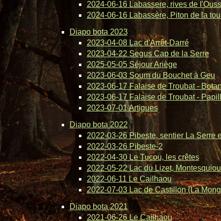
2024-06-16 Labassere, rives de l'Ous
2024-06-16 Labassère, Piton de la tou
Diapo bota 2023
2023-04-08 Lac d'Arrêt-Darré
2023-04-22 Segus Cap de la Serre
2025-05-05 Séjour Ariège
2023-06-03 Soum du Bouchet à Geu
2023-06-17 Falaise de Troubat - Bota
2023-06-17 Falaise de Troubat - Papil
2023-07-01 Artigues
Diapo bota 2022
2022-03-26 Pibeste, sentier La Serre 
2022-03-26 Pibeste-2
2022-04-30 Le Tucou, les crêtes
2022-05-22 Lac du Lizet, Montesquiou
2022-06-11 Le Cailhaou
2022-07-03 Lac de Castillon (La Mong
Diapo bota 2021
2021-06-26 Le Cailhaou