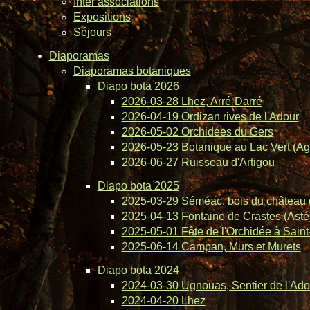
Inter associations
Expositions
Séjours
Diaporamas
Diaporamas botaniques
Diapo bota 2026
2026-03-28 Lhez, Arré-Darré
2026-04-19 Ordizan rives de l'Adour
2026-05-02 Orchidées du Gers
2026-05-23 Botanique au Lac Vert (Ag
2026-06-27 Ruisseau d'Artigou
Diapo bota 2025
2025-03-29 Séméac, bois du château 
2025-04-13 Fontaine de Crastes (Asté
2025-05-01 Fête de l'Orchidée à Saint-
2025-06-14 Campan, Murs et Murets
Diapo bota 2024
2024-03-30 Ugnouas, Sentier de l'Ado
2024-04-20 Lhez