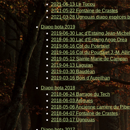
2021-06-13 Le Tucou
2021-05-22 Fontaine de Crastes
2021-03-28 Ugnouas diapo espèces b
Diapo bota 2019
2019-06-30 Lac d'Estaing Jean-Michel 
2019-06-30 Lac d'Estaing Ange Orea
2019-06-16 Col du Pourtalet
2019-06-16 Col du Pourtalet J.-M. Alli
2019-05-12 Sainte-Marie de Campan
2019-04-13 Laguian
2019-03-30 Baudéan
2019-03-16 Bois d'Aureilhan
Diapo bota 2018
2018-06-24 Barrage du Tech
2018-06-03 Artigues
2018-05-06 Ancienne carrière du Pibe
2018-04-07 Fontaine de Crastes
2018-03-17 Ugnouas
Diapo bota 2017