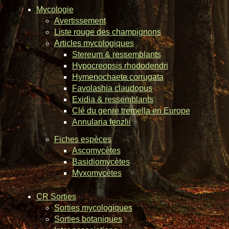
Mycologie
Avertissement
Liste rouge des champignons
Articles mycologiques
Stereum & ressemblants
Hypocreopsis rhododendri
Hymenochaete corrugata
Favolashia claudopus
Exidia & ressemblants
Clé du genre tremella en Europe
Annularia fenzlii
Fiches espèces
Ascomycètes
Basidiomycètes
Myxomycètes
CR Sorties
Sorties mycologiques
Sorties botaniques