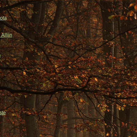
ota
Alliin
n
ste