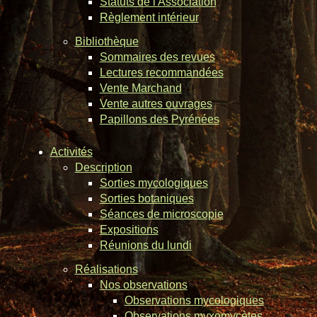
Statuts de l'Association
Règlement intérieur
Bibliothèque
Sommaires des revues
Lectures recommandées
Vente Marchand
Vente autres ouvrages
Papillons des Pyrénées
Activités
Description
Sorties mycologiques
Sorties botaniques
Séances de microscopie
Expositions
Réunions du lundi
Réalisations
Nos observations
Observations mycologiques
Observations myxomycètes