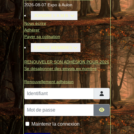
2026-08-07 Expo à Aulon
JOINDRE L'A.M.B.
Nous écrire
Adhérer
Payer sa cotisation
ESPACE MEMBRES
RENOUVELER SON ADHÉSION POUR 2026
Se désabonner des envois en nombre
Renouvellement adhésion
Identifiant
Mot de passe
Afficher le mo
Maintenir la connexion