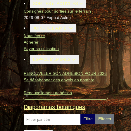
SORTIES et ACTIVITÉS
Consignes pour sorties sur le terrain
2026-08-07 Expo à Aulon
JOINDRE L'A.M.B.
Nous écrire
Adhérer
Payer sa cotisation
ESPACE MEMBRES
RENOUVELER SON ADHÉSION POUR 2026
Se désabonner des envois en nombre
Renouvellement adhésion
Diaporamas botaniques
Filtrer par titre
Filtre
Effacer