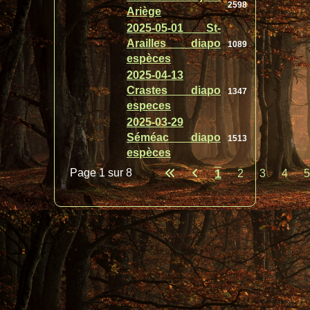
2598
Ariège
2025-05-01 St-
Arailles diapo
1089
espèces
2025-04-13
Crastes diapo
1347
especes
2025-03-29
Séméac diapo
1513
espèces
Page 1 sur 8
1
2
3
4
5