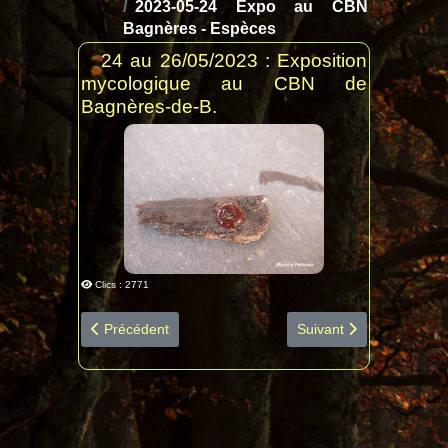
2023-05-24 Expo au CBN
Bagnères - Espèces
24 au 26/05/2023 : Exposition
mycologique au CBN de
Bagnères-de-B.
Clics : 2771
Article précédent : 2023-05-24 CBN Bagnères diapo tab
Article suivant : 2023-
Précédent
Suivant