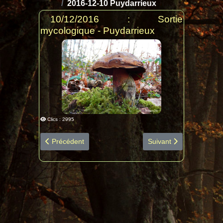
2016-12-10 Puydarrieux
10/12/2016 : Sortie
mycologique - Puydarrieux
Clics : 2995
Article précédent : 2017-03-12 Laslades diapo espèces
Article suivant : 2016
Précédent
Suivant