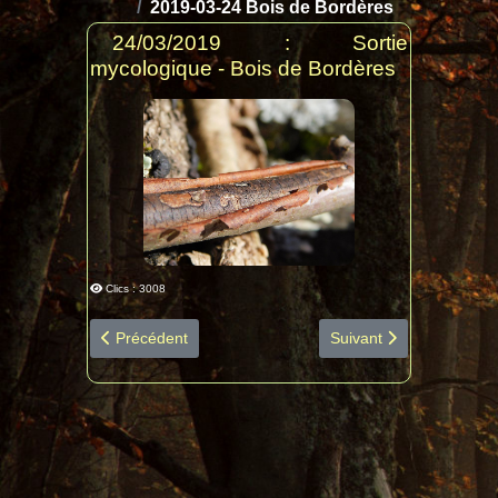
2019-03-24 Bois de Bordères
24/03/2019 : Sortie
mycologique - Bois de Bordères
Clics : 3008
Article précédent : 2019-04-07 Bois de Lourdes diapo 
Article suivant : 2018-
Précédent
Suivant