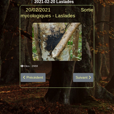
2021-02-20 Laslades
20/02/2021 : Sortie
mycologiques - Laslades
Clics : 2968
Article précédent : 2021-03-14 Bois du Commandeur d
Article suivant : 2021
Précédent
Suivant