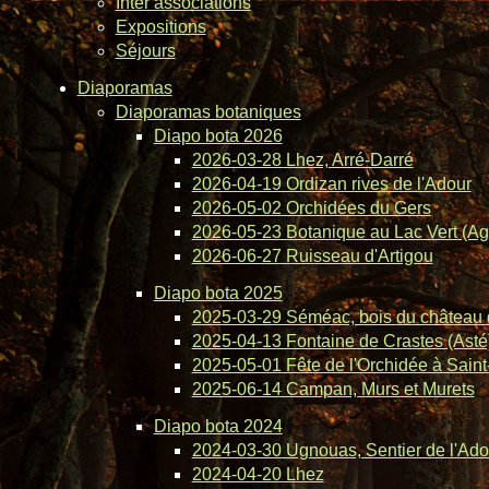
Inter associations
Expositions
Séjours
Diaporamas
Diaporamas botaniques
Diapo bota 2026
2026-03-28 Lhez, Arré-Darré
2026-04-19 Ordizan rives de l'Adour
2026-05-02 Orchidées du Gers
2026-05-23 Botanique au Lac Vert (Ag
2026-06-27 Ruisseau d'Artigou
Diapo bota 2025
2025-03-29 Séméac, bois du château 
2025-04-13 Fontaine de Crastes (Asté
2025-05-01 Fête de l'Orchidée à Saint-
2025-06-14 Campan, Murs et Murets
Diapo bota 2024
2024-03-30 Ugnouas, Sentier de l'Ado
2024-04-20 Lhez