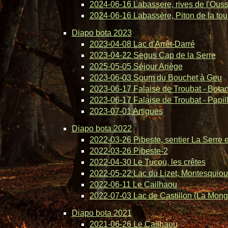
2024-06-16 Labassere, rives de l'Ous
2024-06-16 Labassère, Piton de la tou
Diapo bota 2023
2023-04-08 Lac d'Arrêt-Darré
2023-04-22 Segus Cap de la Serre
2025-05-05 Séjour Ariège
2023-06-03 Soum du Bouchet à Geu
2023-06-17 Falaise de Troubat - Bota
2023-06-17 Falaise de Troubat - Papil
2023-07-01 Artigues
Diapo bota 2022
2022-03-26 Pibeste, sentier La Serre 
2022-03-26 Pibeste-2
2022-04-30 Le Tucou, les crêtes
2022-05-22 Lac du Lizet, Montesquiou
2022-06-11 Le Cailhaou
2022-07-03 Lac de Castillon (La Mong
Diapo bota 2021
2021-06-26 Le Cailhaou