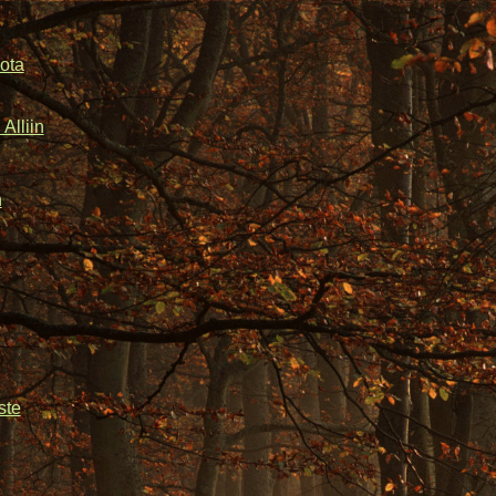
ota
Alliin
n
ste