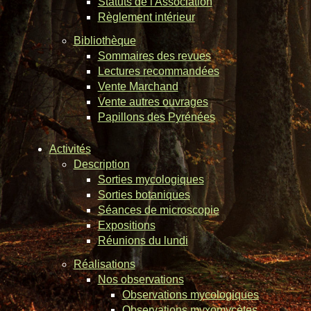
Statuts de l'Association
Règlement intérieur
Bibliothèque
Sommaires des revues
Lectures recommandées
Vente Marchand
Vente autres ouvrages
Papillons des Pyrénées
Activités
Description
Sorties mycologiques
Sorties botaniques
Séances de microscopie
Expositions
Réunions du lundi
Réalisations
Nos observations
Observations mycologiques
Observations myxomycètes