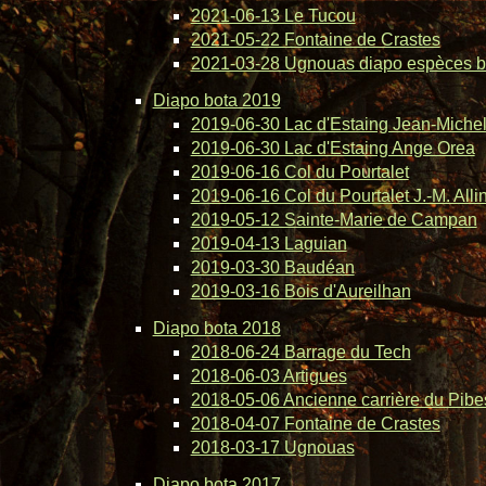
2021-06-13 Le Tucou
2021-05-22 Fontaine de Crastes
2021-03-28 Ugnouas diapo espèces b
Diapo bota 2019
2019-06-30 Lac d'Estaing Jean-Michel 
2019-06-30 Lac d'Estaing Ange Orea
2019-06-16 Col du Pourtalet
2019-06-16 Col du Pourtalet J.-M. Alli
2019-05-12 Sainte-Marie de Campan
2019-04-13 Laguian
2019-03-30 Baudéan
2019-03-16 Bois d'Aureilhan
Diapo bota 2018
2018-06-24 Barrage du Tech
2018-06-03 Artigues
2018-05-06 Ancienne carrière du Pibe
2018-04-07 Fontaine de Crastes
2018-03-17 Ugnouas
Diapo bota 2017