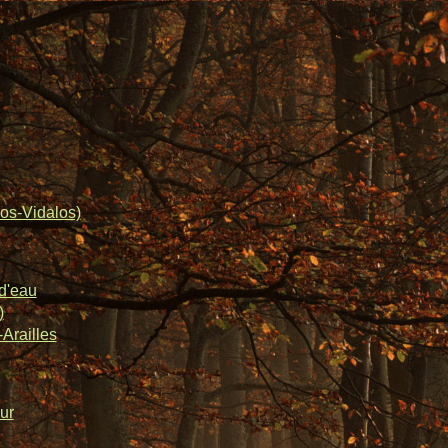
os-Vidalos)
d'eau
)
Arailles
ur