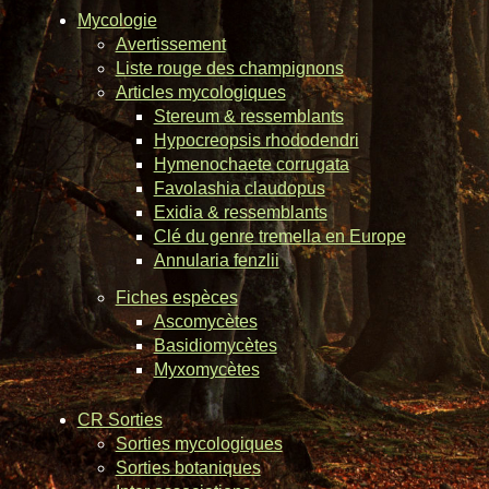
Mycologie
Avertissement
Liste rouge des champignons
Articles mycologiques
Stereum & ressemblants
Hypocreopsis rhododendri
Hymenochaete corrugata
Favolashia claudopus
Exidia & ressemblants
Clé du genre tremella en Europe
Annularia fenzlii
Fiches espèces
Ascomycètes
Basidiomycètes
Myxomycètes
CR Sorties
Sorties mycologiques
Sorties botaniques