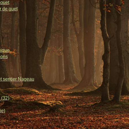
souet
r de guet
nique
lons
et sentier Nageau
 (32)
ie)