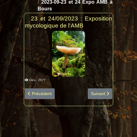
2023-09-23 et 24 Expo AMB à
Bours
23 et 24/09/2023 : Exposition
mycologique de l'AMB
Clics : 2677
Article précédent : 2023-11-10 Lespecier diapo espèce
Article suivant : 2023-
Précédent
Suivant