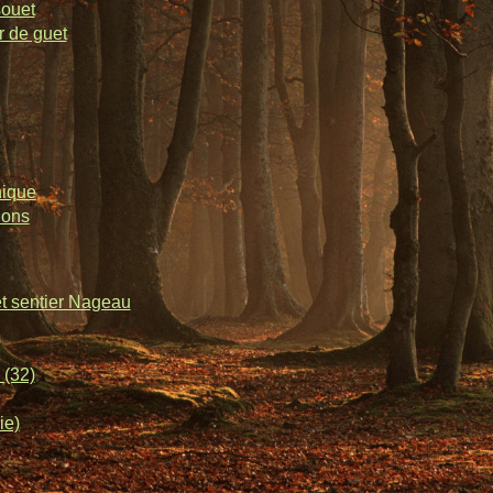
souet
r de guet
nique
lons
et sentier Nageau
 (32)
ie)