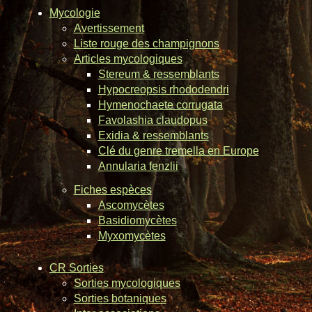
Mycologie
Avertissement
Liste rouge des champignons
Articles mycologiques
Stereum & ressemblants
Hypocreopsis rhododendri
Hymenochaete corrugata
Favolashia claudopus
Exidia & ressemblants
Clé du genre tremella en Europe
Annularia fenzlii
Fiches espèces
Ascomycètes
Basidiomycètes
Myxomycètes
CR Sorties
Sorties mycologiques
Sorties botaniques