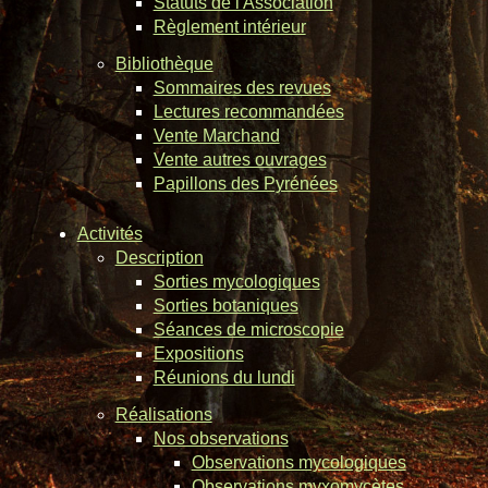
Statuts de l'Association
Règlement intérieur
Bibliothèque
Sommaires des revues
Lectures recommandées
Vente Marchand
Vente autres ouvrages
Papillons des Pyrénées
Activités
Description
Sorties mycologiques
Sorties botaniques
Séances de microscopie
Expositions
Réunions du lundi
Réalisations
Nos observations
Observations mycologiques
Observations myxomycètes