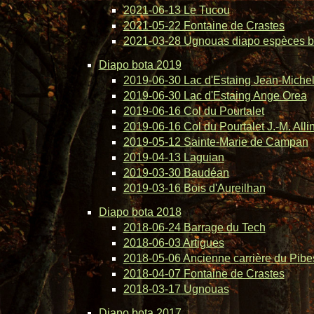
2021-06-13 Le Tucou
2021-05-22 Fontaine de Crastes
2021-03-28 Ugnouas diapo espèces b
Diapo bota 2019
2019-06-30 Lac d'Estaing Jean-Michel 
2019-06-30 Lac d'Estaing Ange Orea
2019-06-16 Col du Pourtalet
2019-06-16 Col du Pourtalet J.-M. Alli
2019-05-12 Sainte-Marie de Campan
2019-04-13 Laguian
2019-03-30 Baudéan
2019-03-16 Bois d'Aureilhan
Diapo bota 2018
2018-06-24 Barrage du Tech
2018-06-03 Artigues
2018-05-06 Ancienne carrière du Pibe
2018-04-07 Fontaine de Crastes
2018-03-17 Ugnouas
Diapo bota 2017