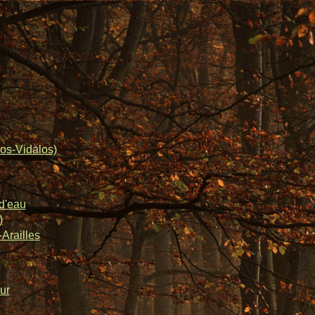
os-Vidalos)
d'eau
)
Arailles
ur