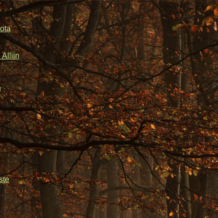
ota
Alliin
n
ste