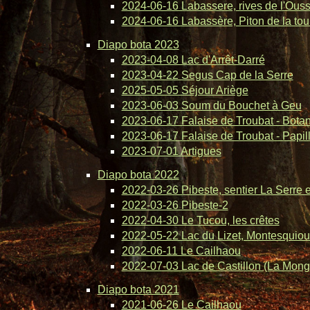
2024-06-16 Labassere, rives de l'Ous
2024-06-16 Labassère, Piton de la tou
Diapo bota 2023
2023-04-08 Lac d'Arrêt-Darré
2023-04-22 Segus Cap de la Serre
2025-05-05 Séjour Ariège
2023-06-03 Soum du Bouchet à Geu
2023-06-17 Falaise de Troubat - Bota
2023-06-17 Falaise de Troubat - Papil
2023-07-01 Artigues
Diapo bota 2022
2022-03-26 Pibeste, sentier La Serre 
2022-03-26 Pibeste-2
2022-04-30 Le Tucou, les crêtes
2022-05-22 Lac du Lizet, Montesquiou
2022-06-11 Le Cailhaou
2022-07-03 Lac de Castillon (La Mong
Diapo bota 2021
2021-06-26 Le Cailhaou