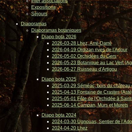
Inter associations
Expositions
Séjours
Diaporamas
Diaporamas botaniques
Diapo bota 2026
2026-03-28 Lhez, Arré-Darré
2026-04-19 Ordizan rives de l'Adour
2026-05-02 Orchidées du Gers
2026-05-23 Botanique au Lac Vert (Ag
2026-06-27 Ruisseau d'Artigou
Diapo bota 2025
2025-03-29 Séméac, bois du château 
2025-04-13 Fontaine de Crastes (Asté
2025-05-01 Fête de l'Orchidée à Saint-
2025-06-14 Campan, Murs et Murets
Diapo bota 2024
2024-03-30 Ugnouas, Sentier de l'Ado
2024-04-20 Lhez