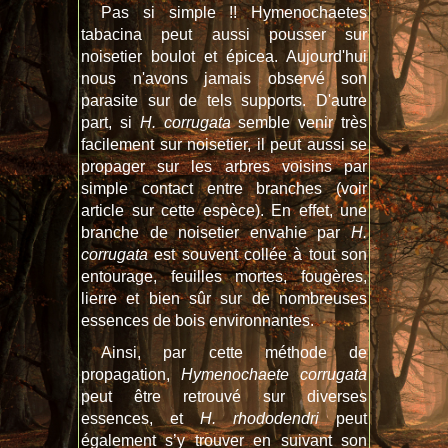
Pas si simple !! Hymenochaetes
tabacina peut aussi pousser sur
noisetier boulot et épicea. Aujourd'hui
nous n'avons jamais observé son
parasite sur de tels supports. D'autre
part, si
H. corrugata
semble venir très
facilement sur noisetier, il peut aussi se
propager sur les arbres voisins par
simple contact entre branches (voir
article sur cette espèce). En effet, une
branche de noisetier envahie par
H.
corrugata
est souvent collée à tout son
entourage, feuilles mortes, fougères,
lierre et bien sûr sur de nombreuses
essences de bois environnantes.
Ainsi, par cette méthode de
propagation,
Hymenochaete corrugata
peut être retrouvé sur diverses
essences, et
H. rhododendri
peut
également s’y trouver en suivant son