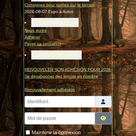
Consignes pour sorties sur le terrain
2026-08-07 Expo à Aulon
JOINDRE L'A.M.B.
Nous écrire
Adhérer
Payer sa cotisation
ESPACE MEMBRES
RENOUVELER SON ADHÉSION POUR 2026
Se désabonner des envois en nombre
Renouvellement adhésion
Identifiant
Mot de passe
Afficher le mo
Maintenir la connexion