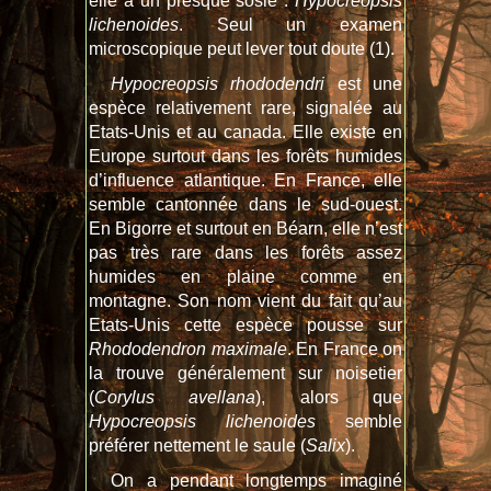
elle a un presque sosie :
Hypocreopsis
lichenoides
. Seul un examen
microscopique peut lever tout doute (1).
Hypocreopsis rhododendri
est une
espèce relativement rare, signalée au
Etats-Unis et au canada. Elle existe en
Europe surtout dans les forêts humides
d’influence atlantique. En France, elle
semble cantonnée dans le sud-ouest.
En Bigorre et surtout en Béarn, elle n’est
pas très rare dans les forêts assez
humides en plaine comme en
montagne. Son nom vient du fait qu’au
Etats-Unis cette espèce pousse sur
Rhododendron maximale
. En France on
la trouve généralement sur noisetier
(
Corylus avellana
), alors que
Hypocreopsis lichenoides
semble
préférer nettement le saule (
Salix
).
On a pendant longtemps imaginé