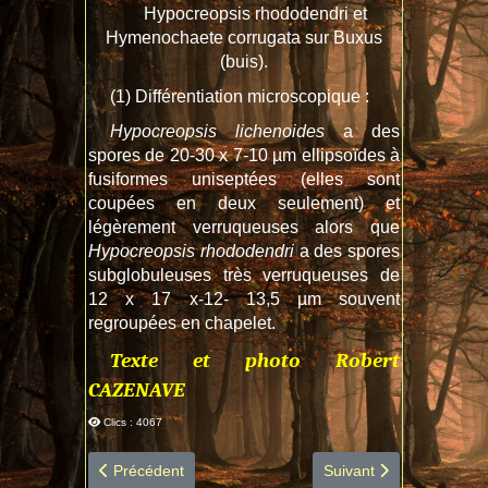
Hypocreopsis rhododendri et
Hymenochaete corrugata sur Buxus
(buis).
(1) Différentiation microscopique :
Hypocreopsis lichenoides
a des
spores de 20-30 x 7-10 µm ellipsoïdes à
fusiformes uniseptées (elles sont
coupées en deux seulement) et
légèrement verruqueuses alors que
Hypocreopsis rhododendri
a des spores
subglobuleuses très verruqueuses de
12 x 17 x-12- 13,5 µm souvent
regroupées en chapelet.
Texte et photo Robert
CAZENAVE
Clics : 4067
Article précédent : INTOXICATIONS PAR DES CHAMP
Article suivant : Hymen
Précédent
Suivant