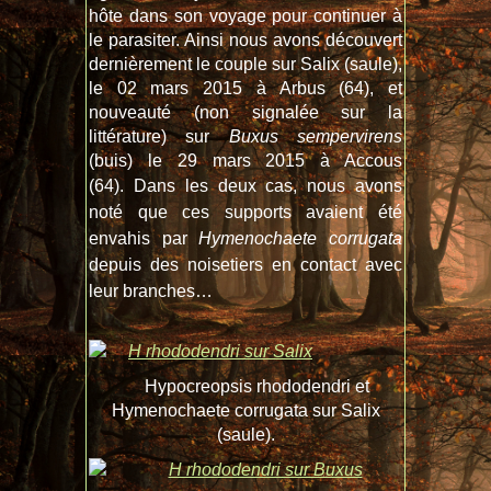
hôte dans son voyage pour continuer à
le parasiter. Ainsi nous avons découvert
dernièrement le couple sur Salix (saule),
le 02 mars 2015 à Arbus (64), et
nouveauté (non signalée sur la
littérature) sur
Buxus sempervirens
(buis) le 29 mars 2015 à Accous
(64).
Dans les deux cas, nous avons
noté que ces supports avaient été
envahis par
Hymenochaete corrugata
depuis des noisetiers en contact avec
leur branches…
Hypocreopsis rhododendri et
Hymenochaete corrugata sur Salix
(saule).