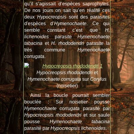
qu’il s’agissait d’espèces saprophytes.
De nos jours on sait qu’en réalité ces
deux
Hypocreopsis
sont des parasites
d'espèces d’
Hymenochaete
. Ce qui
semble constant c’est que
H.
lichenoides
parasite
Hymenochaete
tabacina
et
H. rhododendri
parasite la
très commune
Hymenochaete
corrugata
.
Hypocreopsis rhododendri
et
Hymenochaete corrugata
sur
Corylus
(noisetier)
Ainsi la boucle pourrait sembler
bouclée : Sur noisetier pousse
Hymenochaete corrugata
parasité par
Hypocreopsis rhododendri
et sur saule
pousse
Hymenochaete tabacina
parasité par
Hypocreopsis lichenoides
.