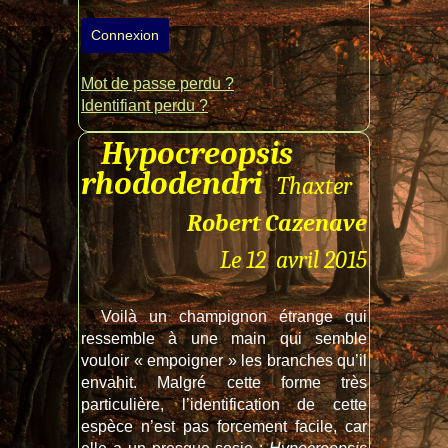
Connexion
Mot de passe perdu ?
Identifiant perdu ?
Hypocreopsis
rhododendri
Thaxter
Robert Cazenave
Le 12 avril 2015
Voilà un champignon étrange qui
ressemble à une main qui semble
vouloir « empoigner » les branches qu’il
envahit. Malgré cette forme très
particulière, l’identification de cette
espèce n’est pas forcement facile, car