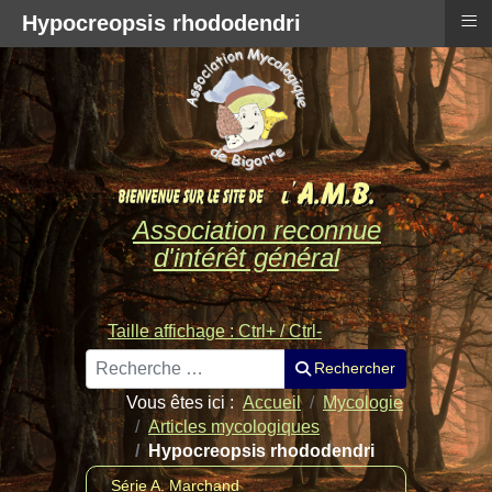
≡
Hypocreopsis rhododendri
Association reconnue
d'intérêt général
Taille affichage : Ctrl+ / Ctrl-
Rechercher
Rechercher
Vous êtes ici :
Accueil
Mycologie
Articles mycologiques
Hypocreopsis rhododendri
Série A. Marchand