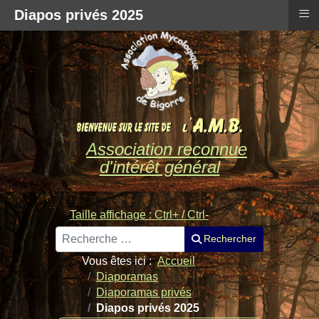
≡
Diapos privés 2025
Association reconnue
d'intérêt général
Taille affichage : Ctrl+ / Ctrl-
Rechercher
Rechercher
Vous êtes ici :
Accueil
Diaporamas
Diaporamas privés
Diapos privés 2025