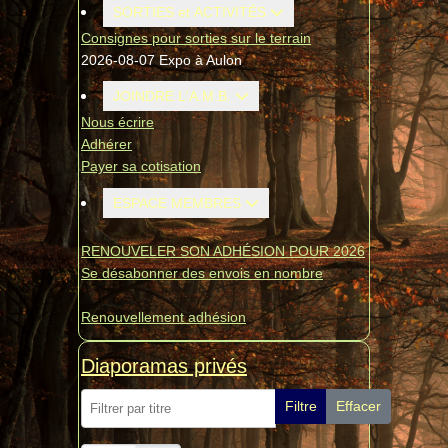
SORTIES et ACTIVITÉS
Consignes pour sorties sur le terrain
2026-08-07 Expo à Aulon
JOINDRE L'A.M.B.
Nous écrire
Adhérer
Payer sa cotisation
ESPACE MEMBRES
RENOUVELER SON ADHÉSION POUR 2026
Se désabonner des envois en nombre
Renouvellement adhésion
Diaporamas privés
Filtrer par titre
Filtre
Effacer