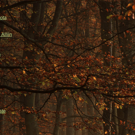
ota
Alliin
n
ste