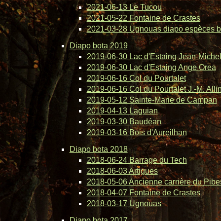
2021-06-13 Le Tucou
2021-05-22 Fontaine de Crastes
2021-03-28 Ugnouas diapo espèces b
Diapo bota 2019
2019-06-30 Lac d'Estaing Jean-Michel 
2019-06-30 Lac d'Estaing Ange Orea
2019-06-16 Col du Pourtalet
2019-06-16 Col du Pourtalet J.-M. Alli
2019-05-12 Sainte-Marie de Campan
2019-04-13 Laguian
2019-03-30 Baudéan
2019-03-16 Bois d'Aureilhan
Diapo bota 2018
2018-06-24 Barrage du Tech
2018-06-03 Artigues
2018-05-06 Ancienne carrière du Pibe
2018-04-07 Fontaine de Crastes
2018-03-17 Ugnouas
Diapo bota 2017