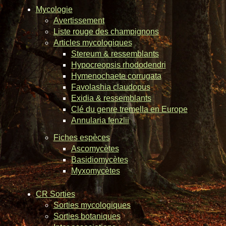
Mycologie
Avertissement
Liste rouge des champignons
Articles mycologiques
Stereum & ressemblants
Hypocreopsis rhododendri
Hymenochaete corrugata
Favolashia claudopus
Exidia & ressemblants
Clé du genre tremella en Europe
Annularia fenzlii
Fiches espèces
Ascomycètes
Basidiomycètes
Myxomycètes
CR Sorties
Sorties mycologiques
Sorties botaniques