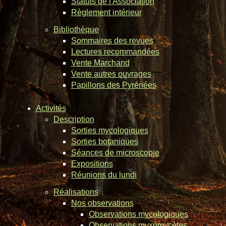
Statuts de l'Association
Règlement intérieur
Bibliothèque
Sommaires des revues
Lectures recommandées
Vente Marchand
Vente autres ouvrages
Papillons des Pyrénées
Activités
Description
Sorties mycologiques
Sorties botaniques
Séances de microscopie
Expositions
Réunions du lundi
Réalisations
Nos observations
Observations mycologiques
Observations myxomycètes