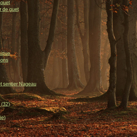
souet
r de guet
nique
lons
et sentier Nageau
 (32)
ie)