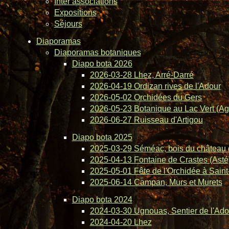
Inter associations
Expositions
Séjours
Diaporamas
Diaporamas botaniques
Diapo bota 2026
2026-03-28 Lhez, Arré-Darré
2026-04-19 Ordizan rives de l'Adour
2026-05-02 Orchidées du Gers
2026-05-23 Botanique au Lac Vert (Ag
2026-06-27 Ruisseau d'Artigou
Diapo bota 2025
2025-03-29 Séméac, bois du château 
2025-04-13 Fontaine de Crastes (Asté
2025-05-01 Fête de l'Orchidée à Saint-
2025-06-14 Campan, Murs et Murets
Diapo bota 2024
2024-03-30 Ugnouas, Sentier de l'Ado
2024-04-20 Lhez