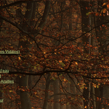
os-Vidalos)
d'eau
)
Arailles
ur