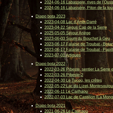
2024-06-16 Labassere, rives de l'Ous
2024-06-16 Labassère, Piton de la tou
Diapo bota 2023
2023-04-08 Lac d'Arrêt-Darré
2023-04-22 Segus Cap de la Serre
2025-05-05 Séjour Ariège
2023-06-03 Soum du Bouchet à Geu
2023-06-17 Falaise de Troubat - Bota
2023-06-17 Falaise de Troubat - Papil
2023-07-01 Artigues
Diapo bota 2022
2022-03-26 Pibeste, sentier La Serre 
2022-03-26 Pibeste-2
2022-04-30 Le Tucou, les crêtes
2022-05-22 Lac du Lizet, Montesquiou
2022-06-11 Le Cailhaou
2022-07-03 Lac de Castillon (La Mong
Diapo bota 2021
2021-06-26 Le Cailhaou