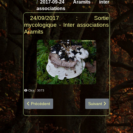
2017-09-24 Aramits inter
associations
24/09/2017 : Sortie
mycologique - Inter associations
Aramits
Clics : 3073
Article précédent : 2017-11-11 Bois d'Ossun diapo esp
Article suivant : 2017
Précédent
Suivant