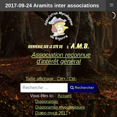
≡
2017-09-24 Aramits inter associations
Association reconnue
d'intérêt général
Taille affichage : Ctrl+ / Ctrl-
Rechercher
Rechercher
Vous êtes ici :
Accueil
Diaporamas
Diaporamas mycologiques
Diapo myco 2017