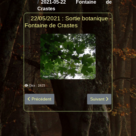
2021-05-22 Fontaine de
Crastes
22/05/2021 : Sortie botanique -
Fontaine de Crastes
Clics : 2825
Article précédent : 2021-06-13 Le Tucou diapo espèces 
Article suivant : 2021-
Précédent
Suivant