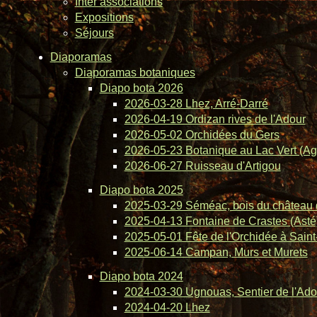
Inter associations
Expositions
Séjours
Diaporamas
Diaporamas botaniques
Diapo bota 2026
2026-03-28 Lhez, Arré-Darré
2026-04-19 Ordizan rives de l'Adour
2026-05-02 Orchidées du Gers
2026-05-23 Botanique au Lac Vert (Ag
2026-06-27 Ruisseau d'Artigou
Diapo bota 2025
2025-03-29 Séméac, bois du château 
2025-04-13 Fontaine de Crastes (Asté
2025-05-01 Fête de l'Orchidée à Saint-
2025-06-14 Campan, Murs et Murets
Diapo bota 2024
2024-03-30 Ugnouas, Sentier de l'Ado
2024-04-20 Lhez