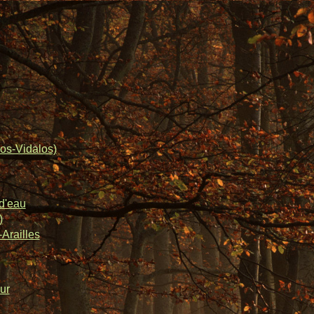
os-Vidalos)
d'eau
)
Arailles
ur