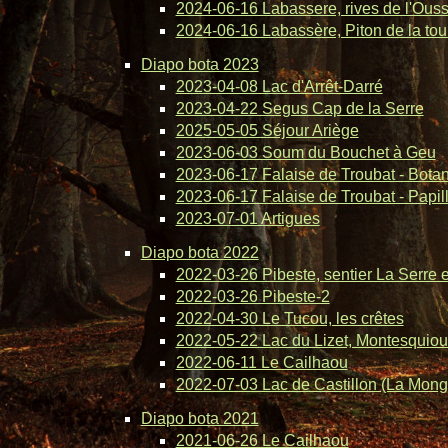
2024-06-16 Labassere, rives de l'Ous
2024-06-16 Labassère, Piton de la tou
Diapo bota 2023
2023-04-08 Lac d'Arrêt-Darré
2023-04-22 Segus Cap de la Serre
2025-05-05 Séjour Ariège
2023-06-03 Soum du Bouchet à Geu
2023-06-17 Falaise de Troubat - Bota
2023-06-17 Falaise de Troubat - Papil
2023-07-01 Artigues
Diapo bota 2022
2022-03-26 Pibeste, sentier La Serre 
2022-03-26 Pibeste-2
2022-04-30 Le Tucou, les crêtes
2022-05-22 Lac du Lizet, Montesquiou
2022-06-11 Le Cailhaou
2022-07-03 Lac de Castillon (La Mong
Diapo bota 2021
2021-06-26 Le Cailhaou