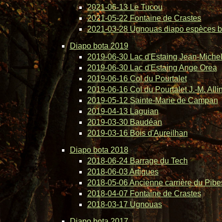
2021-06-13 Le Tucou
2021-05-22 Fontaine de Crastes
2021-03-28 Ugnouas diapo espèces b
Diapo bota 2019
2019-06-30 Lac d'Estaing Jean-Michel 
2019-06-30 Lac d'Estaing Ange Orea
2019-06-16 Col du Pourtalet
2019-06-16 Col du Pourtalet J.-M. Alli
2019-05-12 Sainte-Marie de Campan
2019-04-13 Laguian
2019-03-30 Baudéan
2019-03-16 Bois d'Aureilhan
Diapo bota 2018
2018-06-24 Barrage du Tech
2018-06-03 Artigues
2018-05-06 Ancienne carrière du Pibe
2018-04-07 Fontaine de Crastes
2018-03-17 Ugnouas
Diapo bota 2017