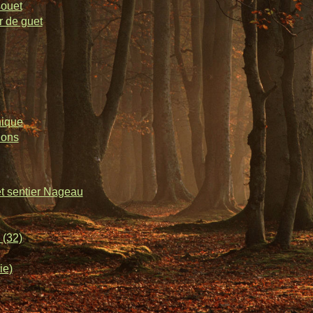
souet
r de guet
nique
lons
et sentier Nageau
 (32)
ie)