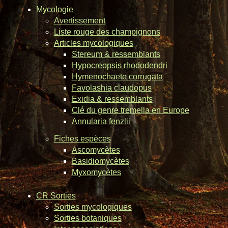
Mycologie
Avertissement
Liste rouge des champignons
Articles mycologiques
Stereum & ressemblants
Hypocreopsis rhododendri
Hymenochaete corrugata
Favolashia claudopus
Exidia & ressemblants
Clé du genre tremella en Europe
Annularia fenzlii
Fiches espèces
Ascomycètes
Basidiomycètes
Myxomycètes
CR Sorties
Sorties mycologiques
Sorties botaniques