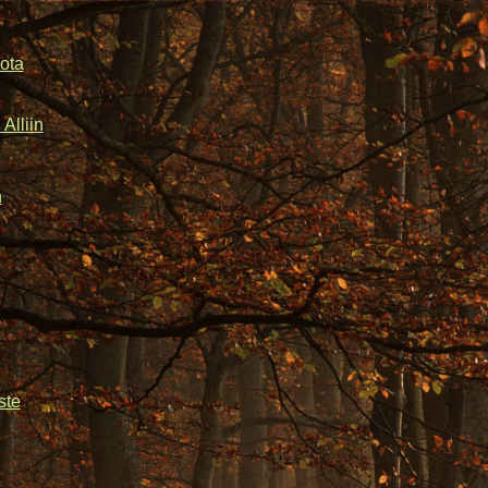
ota
Alliin
n
ste