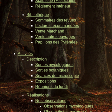
Statuts de l'Association
Règlement intérieur
Bibliothèque
Sommaires des revues
Lectures recommandées
Vente Marchand
Vente autres ouvrages
Papillons des Pyrénées
Activités
Description
Sorties mycologiques
Sorties botaniques
Séances de microscopie
Expositions
Réunions du lundi
Réalisations
Nos observations
Observations mycologiques
Observations myxomycètes