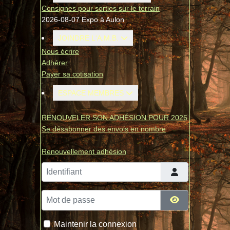
Consignes pour sorties sur le terrain
2026-08-07 Expo à Aulon
JOINDRE L'A.M.B.
Nous écrire
Adhérer
Payer sa cotisation
ESPACE MEMBRES
RENOUVELER SON ADHÉSION POUR 2026
Se désabonner des envois en nombre
Renouvellement adhésion
Identifiant
Mot de passe
Afficher le mo
Maintenir la connexion