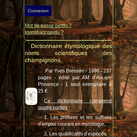
Connexion
Mot de passe perdu ?
Identifiant perdu ?
Dictionnaire étymologique des
noms scientifiques des
champignons
Par Yves Bresson - 1996 - 237
pages - édité par AM d'Aix-en-
Provence - 1 seul exemplaire à
25 €
Ce dictionnaire comprend
quatre parties
:
1. Les préfixes et les suffixes
d'emploi courant en mycologie,
2. Les qualificatifs d'espèces,