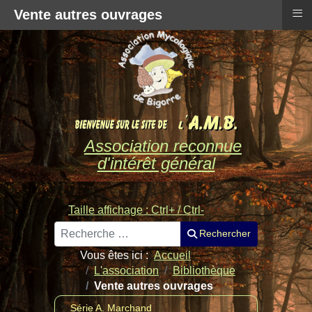
≡
Vente autres ouvrages
Association reconnue
d'intérêt général
Taille affichage : Ctrl+ / Ctrl-
Rechercher
Rechercher
Vous êtes ici :
Accueil
L'association
Bibliothèque
Vente autres ouvrages
Série A. Marchand