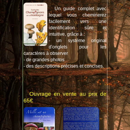
Un guide complet avec
lequel vous cheminerez
facilement vers une
identification sûre et
intuitive, grâce à :
- un système original
d'onglets pour les
caractères à observer
- de grandes photos
- des descriptions précises et concises.
Ouvrage en vente au prix de
65€