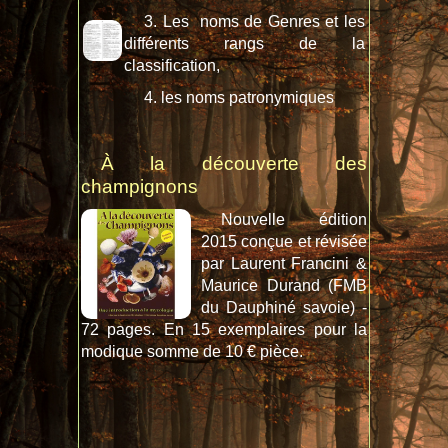
3. Les noms de Genres et les
différents rangs de la
classification,
4. les noms patronymiques
À la découverte des
champignons
Nouvelle édition
2015 conçue et révisée
par Laurent Francini &
Maurice Durand (FMB
du Dauphiné savoie) -
72 pages. En 15 exemplaires pour la
modique somme de 10 € pièce.