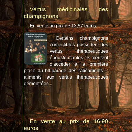
Vertus médicinales des
champignons
En vente au prix de 13,57 euros
Certains champignons
comestibles possèdent des
vertus thérapeutiques
époustouflantes. Ils méritent
d'accéder à la première
place du hit-parade des "alicaments" :
aliments aux vertus thérapeutiques
démontrées...
En vente au prix de 16,90
euros