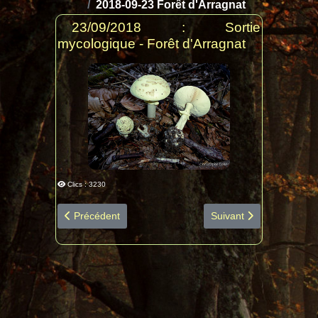
2018-09-23 Forêt d'Arragnat
23/09/2018 : Sortie
mycologique - Forêt d'Arragnat
Clics : 3230
Article précédent : 2018-10-14 Expo Séméac diapo salle
Article suivant : 2018
Précédent
Suivant