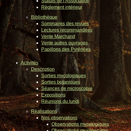
Statuts de l'Association
Règlement intérieur
Bibliothèque
Sommaires des revues
Lectures recommandées
Vente Marchand
Vente autres ouvrages
Papillons des Pyrénées
Activités
Description
Sorties mycologiques
Sorties botaniques
Séances de microscopie
Expositions
Réunions du lundi
Réalisations
Nos observations
Observations mycologiques
Observations myxomycètes