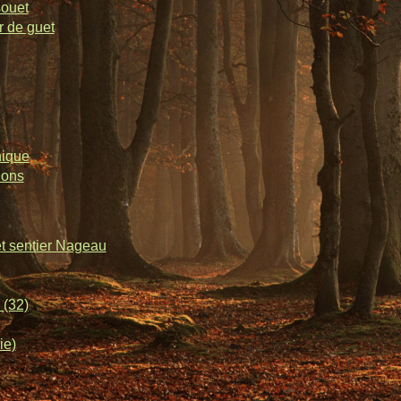
souet
r de guet
nique
lons
et sentier Nageau
 (32)
ie)