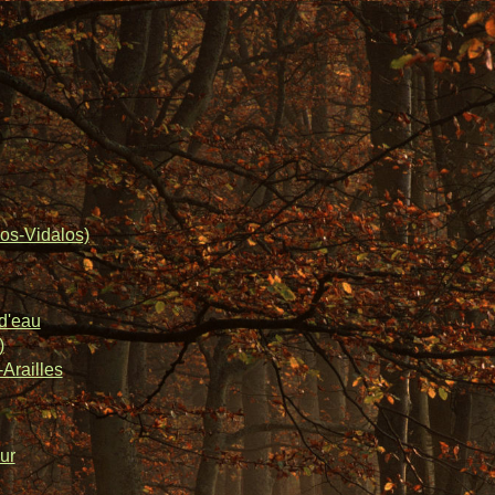
os-Vidalos)
d'eau
)
Arailles
ur