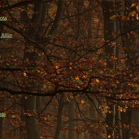
ota
Alliin
n
ste