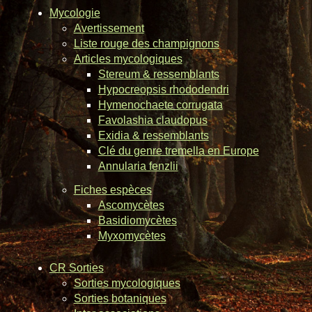
Mycologie
Avertissement
Liste rouge des champignons
Articles mycologiques
Stereum & ressemblants
Hypocreopsis rhododendri
Hymenochaete corrugata
Favolashia claudopus
Exidia & ressemblants
Clé du genre tremella en Europe
Annularia fenzlii
Fiches espèces
Ascomycètes
Basidiomycètes
Myxomycètes
CR Sorties
Sorties mycologiques
Sorties botaniques