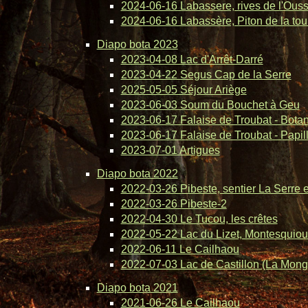
2024-06-16 Labassere, rives de l'Ous
2024-06-16 Labassère, Piton de la tou
Diapo bota 2023
2023-04-08 Lac d'Arrêt-Darré
2023-04-22 Segus Cap de la Serre
2025-05-05 Séjour Ariège
2023-06-03 Soum du Bouchet à Geu
2023-06-17 Falaise de Troubat - Bota
2023-06-17 Falaise de Troubat - Papil
2023-07-01 Artigues
Diapo bota 2022
2022-03-26 Pibeste, sentier La Serre 
2022-03-26 Pibeste-2
2022-04-30 Le Tucou, les crêtes
2022-05-22 Lac du Lizet, Montesquiou
2022-06-11 Le Cailhaou
2022-07-03 Lac de Castillon (La Mong
Diapo bota 2021
2021-06-26 Le Cailhaou