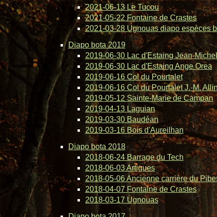
2021-06-13 Le Tucou
2021-05-22 Fontaine de Crastes
2021-03-28 Ugnouas diapo espèces b
Diapo bota 2019
2019-06-30 Lac d'Estaing Jean-Michel 
2019-06-30 Lac d'Estaing Ange Orea
2019-06-16 Col du Pourtalet
2019-06-16 Col du Pourtalet J.-M. Alli
2019-05-12 Sainte-Marie de Campan
2019-04-13 Laguian
2019-03-30 Baudéan
2019-03-16 Bois d'Aureilhan
Diapo bota 2018
2018-06-24 Barrage du Tech
2018-06-03 Artigues
2018-05-06 Ancienne carrière du Pibe
2018-04-07 Fontaine de Crastes
2018-03-17 Ugnouas
Diapo bota 2017