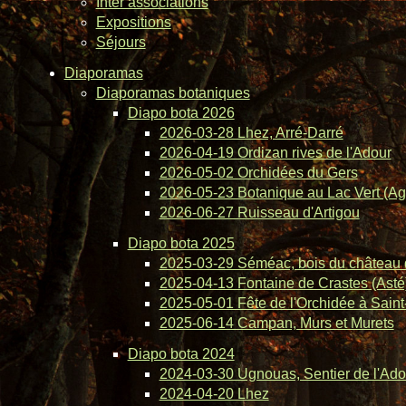
Inter associations
Expositions
Séjours
Diaporamas
Diaporamas botaniques
Diapo bota 2026
2026-03-28 Lhez, Arré-Darré
2026-04-19 Ordizan rives de l'Adour
2026-05-02 Orchidées du Gers
2026-05-23 Botanique au Lac Vert (Ag
2026-06-27 Ruisseau d'Artigou
Diapo bota 2025
2025-03-29 Séméac, bois du château 
2025-04-13 Fontaine de Crastes (Asté
2025-05-01 Fête de l'Orchidée à Saint-
2025-06-14 Campan, Murs et Murets
Diapo bota 2024
2024-03-30 Ugnouas, Sentier de l'Ado
2024-04-20 Lhez