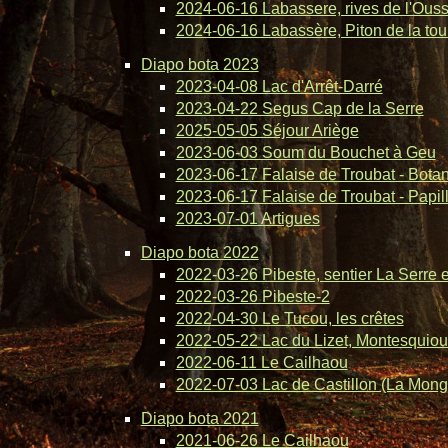
2024-06-16 Labassere, rives de l'Ous
2024-06-16 Labassère, Piton de la tou
Diapo bota 2023
2023-04-08 Lac d'Arrêt-Darré
2023-04-22 Segus Cap de la Serre
2025-05-05 Séjour Ariège
2023-06-03 Soum du Bouchet à Geu
2023-06-17 Falaise de Troubat - Bota
2023-06-17 Falaise de Troubat - Papil
2023-07-01 Artigues
Diapo bota 2022
2022-03-26 Pibeste, sentier La Serre 
2022-03-26 Pibeste-2
2022-04-30 Le Tucou, les crêtes
2022-05-22 Lac du Lizet, Montesquiou
2022-06-11 Le Cailhaou
2022-07-03 Lac de Castillon (La Mong
Diapo bota 2021
2021-06-26 Le Cailhaou