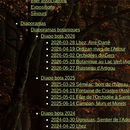
Inter associations
Expositions
Séjours
Diaporamas
Diaporamas botaniques
Diapo bota 2026
2026-03-28 Lhez, Arré-Darré
2026-04-19 Ordizan rives de l'Adour
2026-05-02 Orchidées du Gers
2026-05-23 Botanique au Lac Vert (Ag
2026-06-27 Ruisseau d'Artigou
Diapo bota 2025
2025-03-29 Séméac, bois du château 
2025-04-13 Fontaine de Crastes (Asté
2025-05-01 Fête de l'Orchidée à Saint-
2025-06-14 Campan, Murs et Murets
Diapo bota 2024
2024-03-30 Ugnouas, Sentier de l'Ado
2024-04-20 Lhez