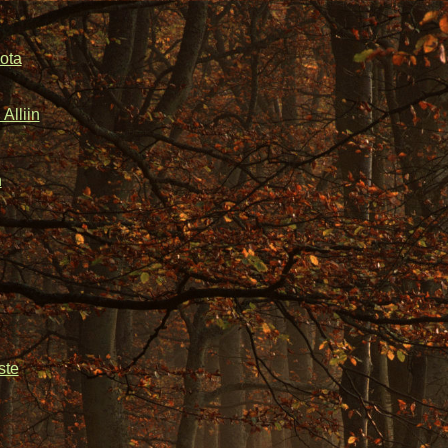
ota
Alliin
n
ste