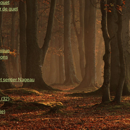
souet
r de guet
nique
lons
et sentier Nageau
 (32)
ie)