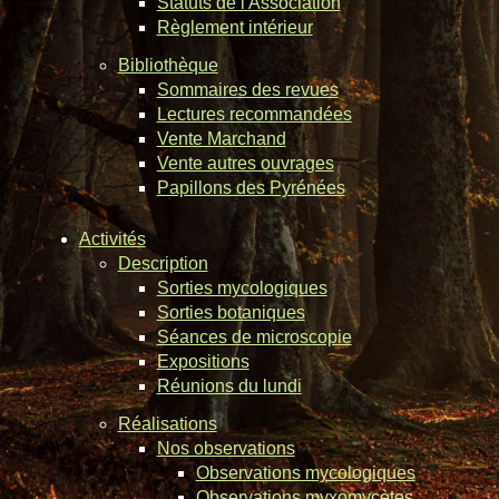
Statuts de l'Association
Règlement intérieur
Bibliothèque
Sommaires des revues
Lectures recommandées
Vente Marchand
Vente autres ouvrages
Papillons des Pyrénées
Activités
Description
Sorties mycologiques
Sorties botaniques
Séances de microscopie
Expositions
Réunions du lundi
Réalisations
Nos observations
Observations mycologiques
Observations myxomycètes