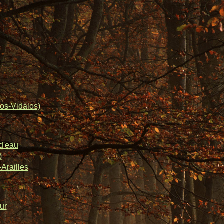
os-Vidalos)
d'eau
)
Arailles
ur