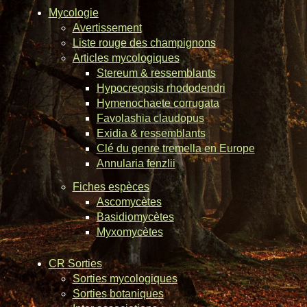
Mycologie
Avertissement
Liste rouge des champignons
Articles mycologiques
Stereum & ressemblants
Hypocreopsis rhododendri
Hymenochaete corrugata
Favolashia claudopus
Exidia & ressemblants
Clé du genre tremella en Europe
Annularia fenzlii
Fiches espèces
Ascomycètes
Basidiomycètes
Myxomycètes
CR Sorties
Sorties mycologiques
Sorties botaniques