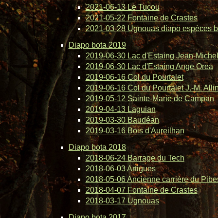
2021-06-13 Le Tucou
2021-05-22 Fontaine de Crastes
2021-03-28 Ugnouas diapo espèces b
Diapo bota 2019
2019-06-30 Lac d'Estaing Jean-Michel 
2019-06-30 Lac d'Estaing Ange Orea
2019-06-16 Col du Pourtalet
2019-06-16 Col du Pourtalet J.-M. Alli
2019-05-12 Sainte-Marie de Campan
2019-04-13 Laguian
2019-03-30 Baudéan
2019-03-16 Bois d'Aureilhan
Diapo bota 2018
2018-06-24 Barrage du Tech
2018-06-03 Artigues
2018-05-06 Ancienne carrière du Pibe
2018-04-07 Fontaine de Crastes
2018-03-17 Ugnouas
Diapo bota 2017