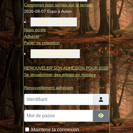
Consignes pour sorties sur le terrain
2026-08-07 Expo à Aulon
JOINDRE L'A.M.B.
Nous écrire
Adhérer
Payer sa cotisation
ESPACE MEMBRES
RENOUVELER SON ADHÉSION POUR 2026
Se désabonner des envois en nombre
Renouvellement adhésion
Identifiant
Mot de passe
Afficher le mo
Maintenir la connexion