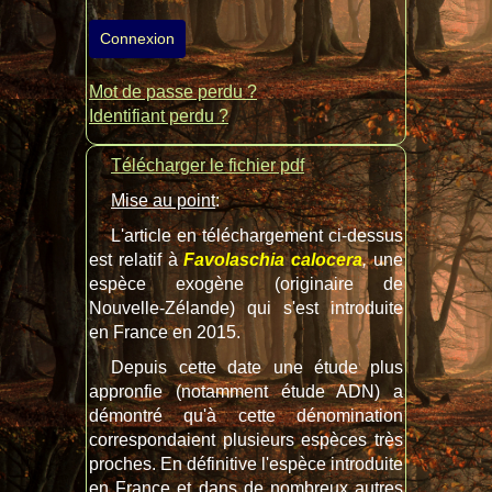
Connexion
Mot de passe perdu ?
Identifiant perdu ?
Télécharger le fichier pdf
Mise au point
:
L'article en téléchargement ci-dessus
est relatif à
Favolaschia calocera
,
une
espèce exogène (originaire de
Nouvelle-Zélande) qui s'est introduite
en France en 2015.
Depuis cette date une étude plus
appronfie (notamment étude ADN) a
démontré qu'à cette dénomination
correspondaient plusieurs espèces très
proches. En définitive l'espèce introduite
en France et dans de nombreux autres