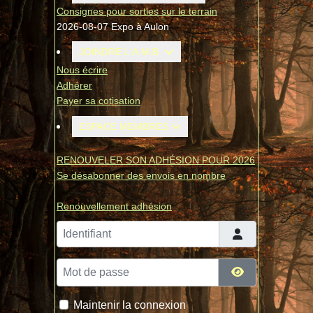
Consignes pour sorties sur le terrain
2026-08-07 Expo à Aulon
JOINDRE L'A.M.B.
Nous écrire
Adhérer
Payer sa cotisation
ESPACE MEMBRES
RENOUVELER SON ADHÉSION POUR 2026
Se désabonner des envois en nombre
Renouvellement adhésion
Identifiant
Mot de passe
Afficher le mo
Maintenir la connexion