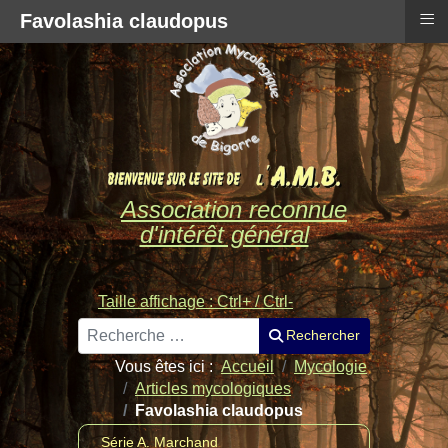
≡
Favolashia claudopus
Association reconnue
d'intérêt général
Taille affichage : Ctrl+ / Ctrl-
Rechercher
Rechercher
Vous êtes ici :
Accueil
Mycologie
Articles mycologiques
Favolashia claudopus
Série A. Marchand