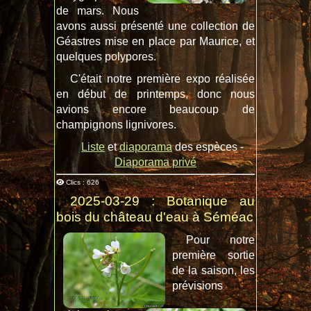
de mars. Nous
avons aussi présenté une collection de
Géastres mise en place par Maurice, et
quelques polypores.
C'était notre première expo réalisée
en début de printemps, donc nous
avions encore beaucoup de
champignons lignivores.
Liste
et
diaporama
des espèces -
Diaporama privé
Clics : 626
2025-03-29 : Botanique au
bois du château d'eau à Séméac
Pour notre
première sortie
de la saison, les
prévisions