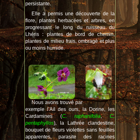
persistante.
Elle a permis une découverte de la
flore, plantes herbacées et arbres, en
progressant le long du ruisseau du
Lhéris : plantes de bord de chemin,
plantes de milieu frais, ombragé et plus
ou moins humide.
Nous avons trouvé par
exemple l'Ail des ours, la Dorine, les
Cardamines (
C. raphanifolia
,
C.
pentaphyllos
), la Lathrée clandestine,
bouquet de fleurs violettes sans feuilles
apparentes, parasite des racines