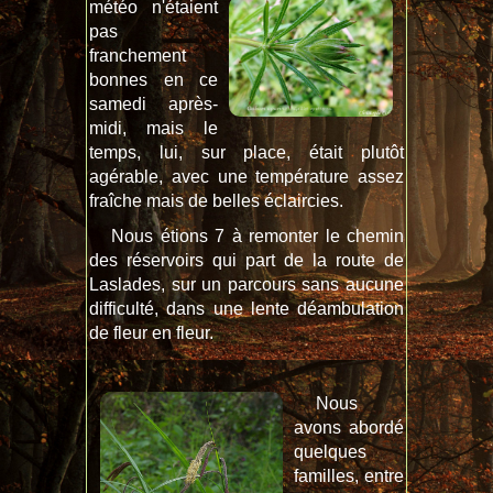
météo n'étaient
pas
franchement
bonnes en ce
samedi après-
midi, mais le
temps, lui, sur place, était plutôt
agérable, avec une température assez
fraîche mais de belles éclaircies.
Nous étions 7 à remonter le chemin
des réservoirs qui part de la route de
Laslades, sur un parcours sans aucune
difficulté, dans une lente déambulation
de fleur en fleur.
Nous
avons abordé
quelques
familles, entre