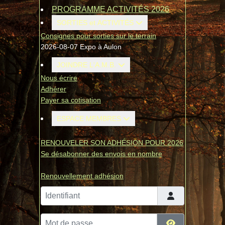
PROGRAMME ACTIVITÉS 2026
SORTIES et ACTIVITÉS
Consignes pour sorties sur le terrain
2026-08-07 Expo à Aulon
JOINDRE L'A.M.B.
Nous écrire
Adhérer
Payer sa cotisation
ESPACE MEMBRES
RENOUVELER SON ADHÉSION POUR 2026
Se désabonner des envois en nombre
Renouvellement adhésion
Identifiant
Mot de passe
Afficher le mo