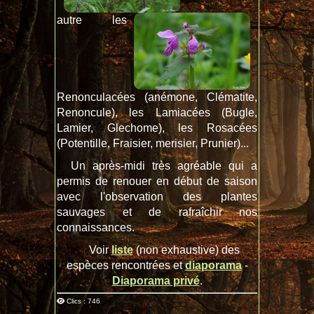
autre les
Renonculacées (anémone, Clématite,
Renoncule), les Lamiacées (Bugle,
Lamier, Glechome), les Rosacées
(Potentille, Fraisier, merisier, Prunier)...
Un après-midi très agréable qui a
permis de renouer en début de saison
avec l'observation des plantes
sauvages et de rafraîchir nos
connaissances.
Voir
liste
(non exhaustive) des
espèces rencontrées et
diaporama
-
Diaporama privé
.
Clics : 746