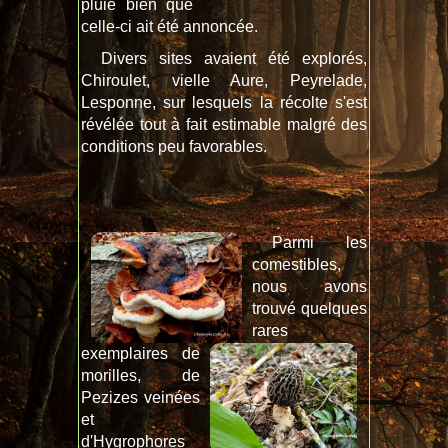
pluie bien que
celle-ci ait été annoncée.
Divers sites avaient été explorés,
Chiroulet, vielle Aure, Peyrelade,
Lesponne, sur lesquels la récolte s'est
révélée tout à fait estimable malgré des
conditions peu favorables.
Parmi les
comestibles,
nous avons
trouvé quelques
rares
exemplaires de
morilles, de
Pezizes veinées
et
d'Hygrophores