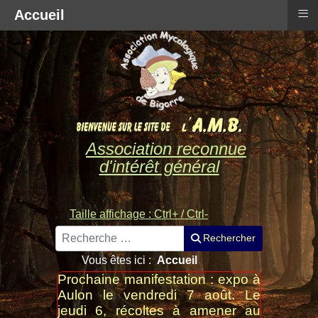
≡
Accueil
Association reconnue
d'intérêt général
Taille affichage : Ctrl+ / Ctrl-
Rechercher
Rechercher
Vous êtes ici :
Accueil
Prochaine manifestation : expo à
Aulon le vendredi 7 août. Le
jeudi 6, récoltes à amener au