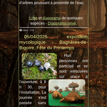
d'arbres poussant à proximité de l'eau.
Liste
et
diaporama
de quelques
espèces -
Diaporama privé
.
Clics : 712
05/04/2025 : exposition
mycologique - Bagnères-de-
Bigorre, Fête du Printemps
Huit
personnes ont
participé et se
sont retrouvées
sur place à
l'ouverture, à 8
h 30, pour
l'installation. La
journée s'est
passée sans