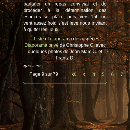
partager un repas convivial et de
procéder à la détermination des
espèces sur place, puis, vers 15h un
vent assez froid s’est levé nous invitant
à quitter les lieux.
Liste
et
diaporama
des espèces -
Diaporama privé
de Christophe C. avec
quelques photos de Jean-Marc C. et
Frantz D.
Clics : 764
Page 9 sur 79
4
5
6
7