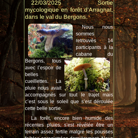
22/03/2025 : Sortie
mycologique en forêt d'Arragnat,
dans le val du Bergons.
Nous nous
sommes
retrouvés 14
participants à la
cabane du
Bergons, tous
avec l’espoir de
belles
cueillettes. La
pluie nous avait
accompagnés sur tout le trajet mais
c’est sous le soleil que s’est déroulée
cette belle sortie.
La forêt, encore bien humide des
récentes pluies, s'est révélée être un
terrain assez fertile malgré les pousses