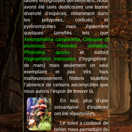
faibles enregistrées dernièrement. Nous
avons été ravis dedécouvrir une bonne
diversité d'espèces, notamment dans
les polypores, corticiés et
pyrénomycètes mais également
quelques lamellés tels que
Xeromphalina campanella
,
Clitocybe cf
pruinosus
,
Pleurotus ostreatus
,
Pholiotina aporos
et surtout
Hygrophorus marzuolus
(l’hygrophore
de mars) mais seulement un seul
exemplaire et pas très frais
malheureusement. Notons toutefois
l’absence de certains ascomycètes que
nous avions l’espoir de trouver là.
En tout, plus d’une
soixantaine d'espèces
ont été répertoriées.
Le soleil a continué de
briller, nous permettant de